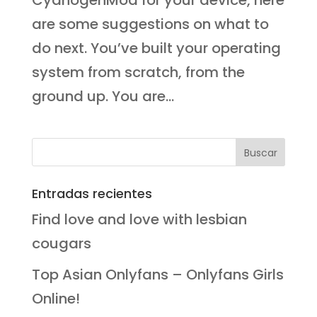
CyanogenMod for your device, here
are some suggestions on what to
do next. You’ve built your operating
system from scratch, from the
ground up. You are...
Entradas recientes
Find love and love with lesbian
cougars
Top Asian Onlyfans – Onlyfans Girls
Online!