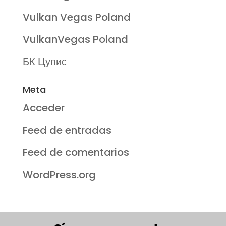
Vulkan Vegas Poland
VulkanVegas Poland
БК Цупис
Meta
Acceder
Feed de entradas
Feed de comentarios
WordPress.org