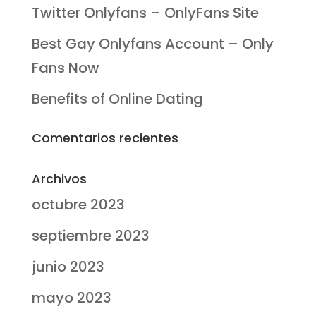
Twitter Onlyfans – OnlyFans Site
Best Gay Onlyfans Account – Only
Fans Now
Benefits of Online Dating
Comentarios recientes
Archivos
octubre 2023
septiembre 2023
junio 2023
mayo 2023