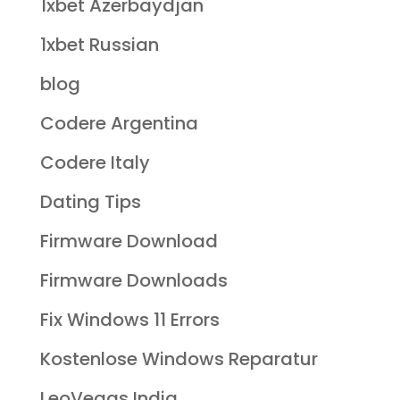
1xbet Azerbaydjan
1xbet Russian
blog
Codere Argentina
Codere Italy
Dating Tips
Firmware Download
Firmware Downloads
Fix Windows 11 Errors
Kostenlose Windows Reparatur
LeoVegas India