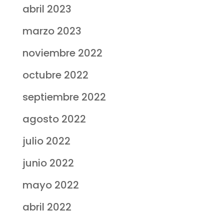
abril 2023
marzo 2023
noviembre 2022
octubre 2022
septiembre 2022
agosto 2022
julio 2022
junio 2022
mayo 2022
abril 2022