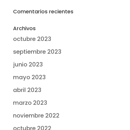
Comentarios recientes
Archivos
octubre 2023
septiembre 2023
junio 2023
mayo 2023
abril 2023
marzo 2023
noviembre 2022
octubre 2022