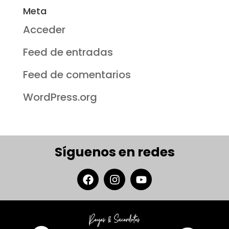
Meta
Acceder
Feed de entradas
Feed de comentarios
WordPress.org
Síguenos en redes