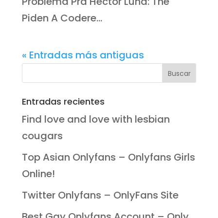
Problema Pra Héctor Luna: The
Piden A Codere...
« Entradas más antiguas
Entradas recientes
Find love and love with lesbian
cougars
Top Asian Onlyfans – Onlyfans Girls
Online!
Twitter Onlyfans – OnlyFans Site
Best Gay Onlyfans Account – Only