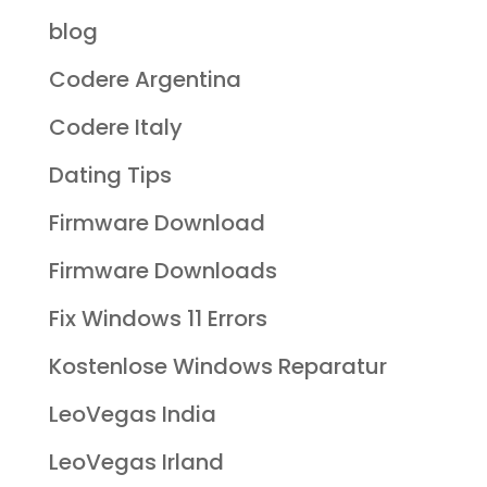
blog
Codere Argentina
Codere Italy
Dating Tips
Firmware Download
Firmware Downloads
Fix Windows 11 Errors
Kostenlose Windows Reparatur
LeoVegas India
LeoVegas Irland