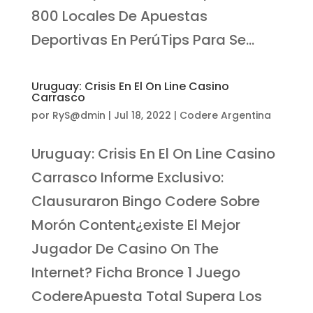
800 Locales De Apuestas
Deportivas En PerúTips Para Se...
Uruguay: Crisis En El On Line Casino
Carrasco
por
RyS@dmin
|
Jul 18, 2022
|
Codere Argentina
Uruguay: Crisis En El On Line Casino
Carrasco Informe Exclusivo:
Clausuraron Bingo Codere Sobre
Morón Content¿existe El Mejor
Jugador De Casino On The
Internet? Ficha Bronce 1 Juego
CodereApuesta Total Supera Los