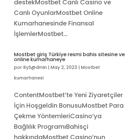
destekMostbet Canlı Casino ve
Canlı OyunlarMostbet Online
Kumarhanesinde Finansal
İşlemlerMostbet...
Mostbet giriş Türkiye resmi bahis sitesine ve
online kumarhaneye
por
RyS@dmin
|
May 2, 2023
|
Mostbet
kumarhanesi
ContentMostbet’te Yeni Ziyaretçiler
İçin Hoşgeldin BonusuMostbet Para
Çekme YöntemleriCasino’ya
Bağlılık ProgramıBahisçi
hakkındaMostbet Casino’nun