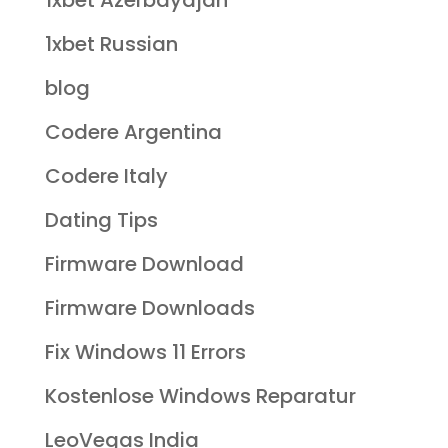
1xbet Azerbaydjan
1xbet Russian
blog
Codere Argentina
Codere Italy
Dating Tips
Firmware Download
Firmware Downloads
Fix Windows 11 Errors
Kostenlose Windows Reparatur
LeoVegas India