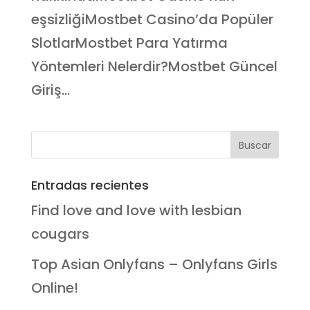
eşsizliğiMostbet Casino’da Popüler
SlotlarMostbet Para Yatırma
Yöntemleri Nelerdir?Mostbet Güncel
Giriş...
Entradas recientes
Find love and love with lesbian
cougars
Top Asian Onlyfans – Onlyfans Girls
Online!