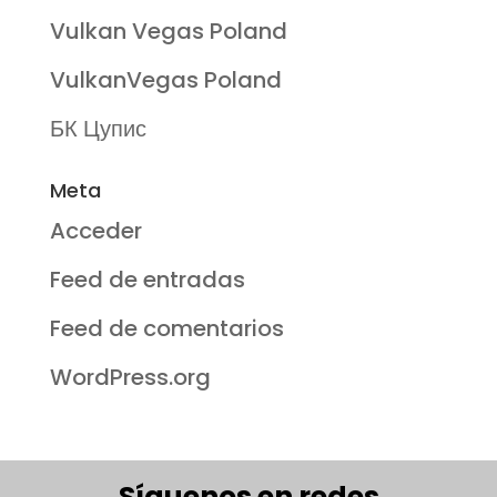
Vulkan Vegas Poland
VulkanVegas Poland
БК Цупис
Meta
Acceder
Feed de entradas
Feed de comentarios
WordPress.org
Síguenos en redes