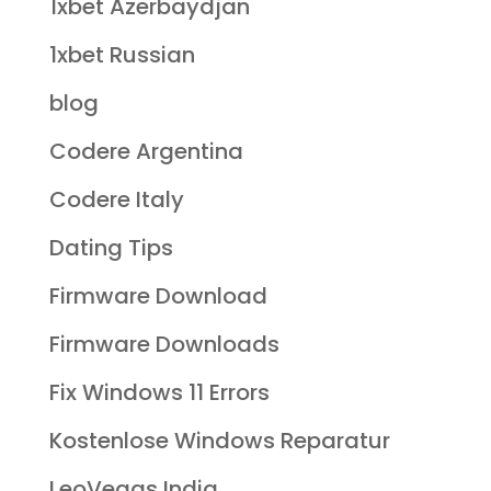
1xbet Azerbaydjan
1xbet Russian
blog
Codere Argentina
Codere Italy
Dating Tips
Firmware Download
Firmware Downloads
Fix Windows 11 Errors
Kostenlose Windows Reparatur
LeoVegas India