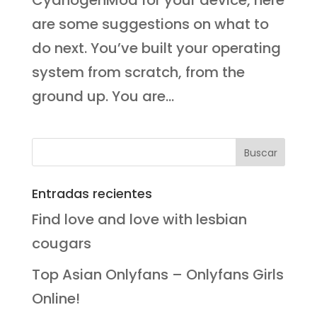
CyanogenMod for your device, here
are some suggestions on what to
do next. You’ve built your operating
system from scratch, from the
ground up. You are...
Entradas recientes
Find love and love with lesbian
cougars
Top Asian Onlyfans – Onlyfans Girls
Online!