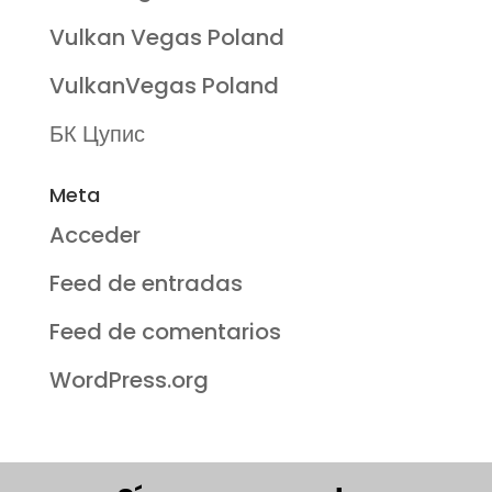
Vulkan Vegas Poland
VulkanVegas Poland
БК Цупис
Meta
Acceder
Feed de entradas
Feed de comentarios
WordPress.org