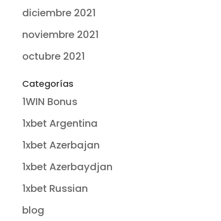
diciembre 2021
noviembre 2021
octubre 2021
Categorías
1WIN Bonus
1xbet Argentina
1xbet Azerbajan
1xbet Azerbaydjan
1xbet Russian
blog