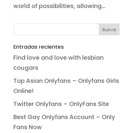
world of possibilities, allowing...
Entradas recientes
Find love and love with lesbian
cougars
Top Asian Onlyfans – Onlyfans Girls
Online!
Twitter Onlyfans – OnlyFans Site
Best Gay Onlyfans Account – Only
Fans Now