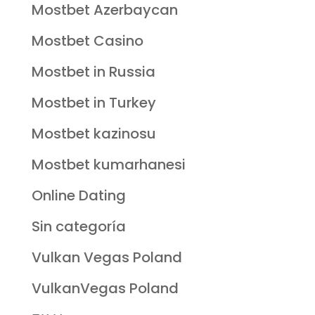
Mostbet Azerbaycan
Mostbet Casino
Mostbet in Russia
Mostbet in Turkey
Mostbet kazinosu
Mostbet kumarhanesi
Online Dating
Sin categoría
Vulkan Vegas Poland
VulkanVegas Poland