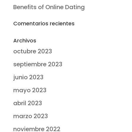
Benefits of Online Dating
Comentarios recientes
Archivos
octubre 2023
septiembre 2023
junio 2023
mayo 2023
abril 2023
marzo 2023
noviembre 2022