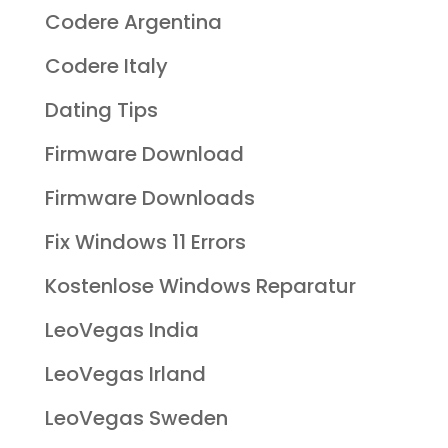
Codere Argentina
Codere Italy
Dating Tips
Firmware Download
Firmware Downloads
Fix Windows 11 Errors
Kostenlose Windows Reparatur
LeoVegas India
LeoVegas Irland
LeoVegas Sweden