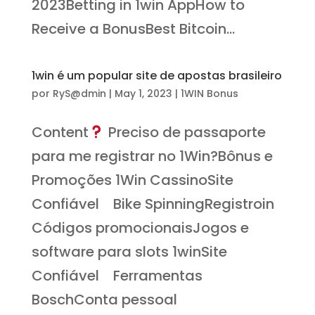
2023Betting in 1win AppHow to
Receive a BonusBest Bitcoin...
1win é um popular site de apostas brasileiro
por
RyS@dmin
|
May 1, 2023
|
1WIN Bonus
Content
Preciso de passaporte
para me registrar no 1Win?Bônus e
Promoções 1Win CassinoSite
Confiável Bike SpinningRegistroin
Códigos promocionaisJogos e
software para slots 1winSite
Confiável Ferramentas
BoschConta pessoal