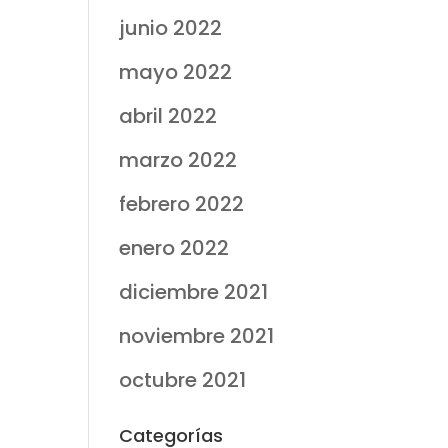
junio 2022
mayo 2022
abril 2022
marzo 2022
febrero 2022
enero 2022
diciembre 2021
noviembre 2021
octubre 2021
Categorías