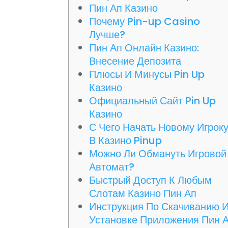
Пин Ап Казино
Почему Pin-up Casino
Лучше?
Пин Ап Онлайн Казино:
Внесение Депозита
Плюсы И Минусы Pin Up
Казино
Официальный Сайт Pin Up
Казино
С Чего Начать Новому Игрок
В Казино Pinup
Можно Ли Обмануть Игровой
Автомат?
Быстрый Доступ К Любым
Слотам Казино Пин Ап
Инструкция По Скачиванию 
Установке Приложения Пин 