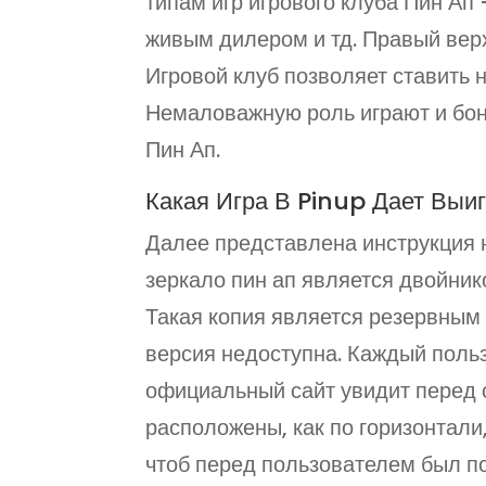
типам игр игрового клуба Пин Ап
живым дилером и тд. Правый вер
Игровой клуб позволяет ставить 
Немаловажную роль играют и бон
Пин Ап.
Какая Игра В Pinup Дает Вы
Далее представлена инструкция
зеркало пин ап является двойнико
Такая копия является резервным 
версия недоступна. Каждый польз
официальный сайт увидит перед 
расположены, как по горизонтали
чтоб перед пользователем был п