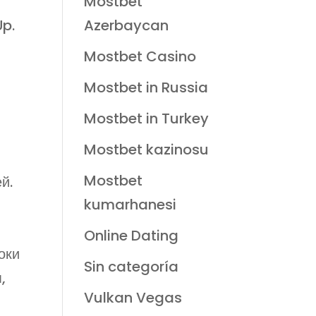
Mostbet
Up.
Azerbaycan
Mostbet Casino
Mostbet in Russia
Mostbet in Turkey
Mostbet kazinosu
Mostbet
й.
kumarhanesi
Online Dating
оки
Sin categoría
,
Vulkan Vegas