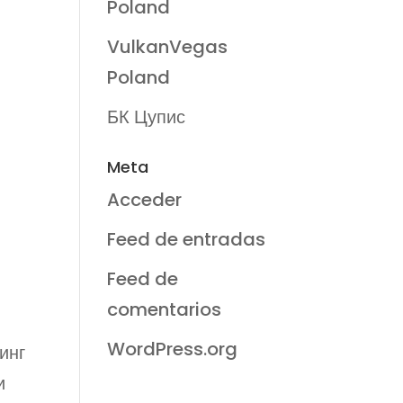
Poland
VulkanVegas
Poland
БК Цупис
Meta
Acceder
Feed de entradas
Feed de
comentarios
WordPress.org
инг
и