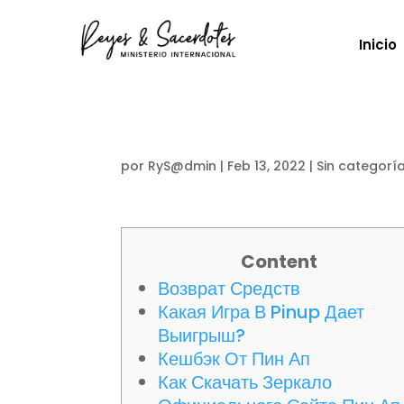
Inicio
por
RyS@dmin
|
Feb 13, 2022
|
Sin categorí
Content
Возврат Средств
Какая Игра В Pinup Дает
Выигрыш?
Кешбэк От Пин Ап
Как Скачать Зеркало