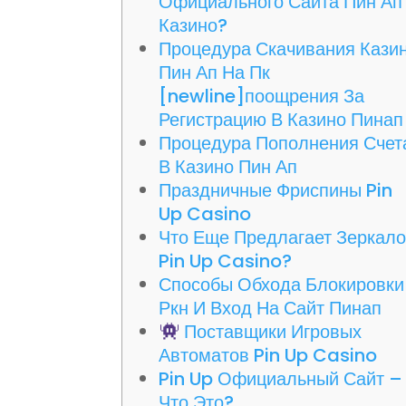
Официального Сайта Пин Ап
Казино?
Процедура Скачивания Кази
Пин Ап На Пк
[newline]поощрения За
Регистрацию В Казино Пинап
Процедура Пополнения Счет
В Казино Пин Ап
Праздничные Фриспины Pin
Up Casino
Что Еще Предлагает Зеркал
Pin Up Casino?
Способы Обхода Блокировки
Ркн И Вход На Сайт Пинап
Поставщики Игровых
Автоматов Pin Up Casino
Pin Up Официальный Сайт –
Что Это?