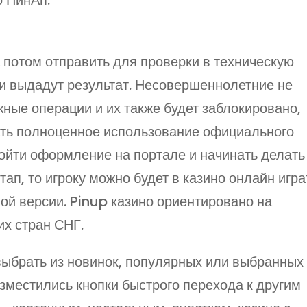
о ПинАп.
а потом отправить для проверки в техническую
 и выдадут результат. Несовершеннолетние не
жные операции и их также будет заблокировано,
чать полноценное использование официального
ройти оформление на портале и начинать делать
тап, то игроку можно будет в казино онлайн игра
ой версии. Pinup казино ориентировано на
их стран СНГ.
выбрать из новинок, популярных или выбранных
местились кнопки быстрого перехода к другим