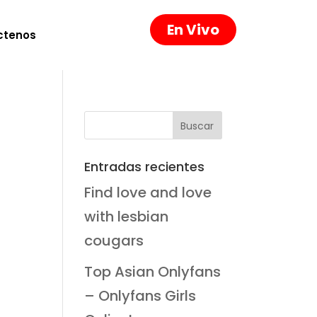
En Vivo
ctenos
Entradas recientes
Find love and love
with lesbian
cougars
Top Asian Onlyfans
– Onlyfans Girls