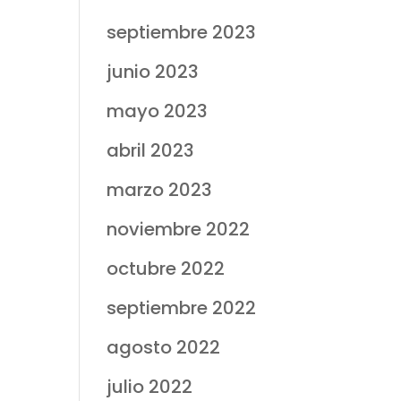
septiembre 2023
junio 2023
mayo 2023
abril 2023
marzo 2023
noviembre 2022
octubre 2022
septiembre 2022
agosto 2022
julio 2022