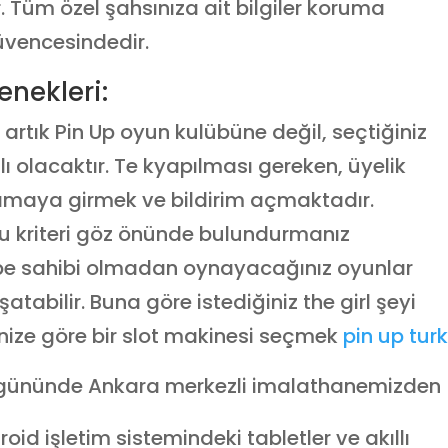
. Tüm özel şahsınıza ait bilgiler koruma
üvencesindedir.
nekleri:
artık Pin Up oyun kulübüne değil, seçtiğiniz
 olacaktır. Te kyapılması gereken, üyelik
ulamaya girmek ve bildirim açmaktadır.
bu kriteri göz önünde bulundurmanız
rübe sahibi olmadan oynayacağınız oyunlar
abilir. Buna göre istediğiniz the girl şeyi
ginize göre bir slot makinesi seçmek
pin up tur
iş gününde Ankara merkezli imalathanemizden
oid işletim sistemindeki tabletler ve akıllı