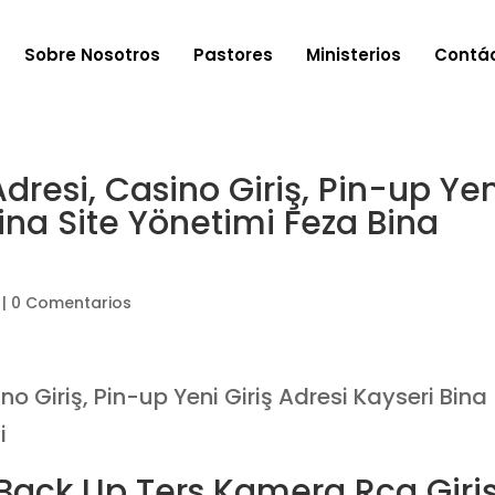
Sobre Nosotros
Pastores
Ministerios
Contá
dresi, Casino Giriş, Pin-up Yen
Bina Site Yönetimi Feza Bina
|
0 Comentarios
no Giriş, Pin-up Yeni Giriş Adresi Kayseri Bina
i
d Back Up Ters Kamera Rca Giri