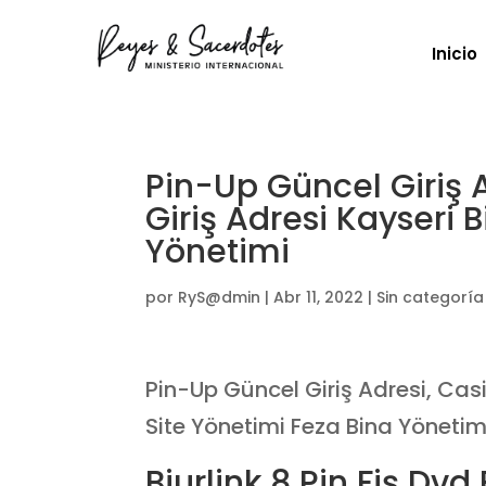
Inicio
Pin-Up Güncel Giriş A
Giriş Adresi Kayseri 
Yönetimi
por
RyS@dmin
|
Abr 11, 2022
|
Sin categoría
Pin-Up Güncel Giriş Adresi, Casi
Site Yönetimi Feza Bina Yönetim
Biurlink 8 Pin Fiş Dv