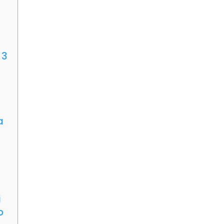
 3
a
i
p