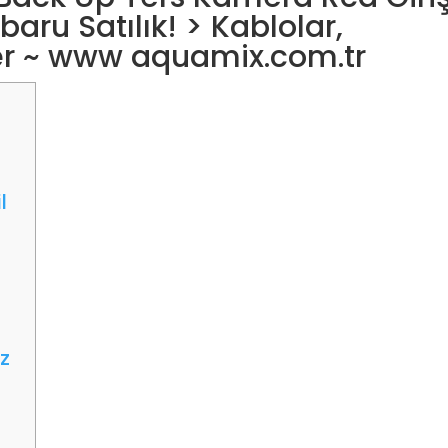
ru Satılık! > Kablolar,
ler ~ www aquamix.com.tr
l
t
z