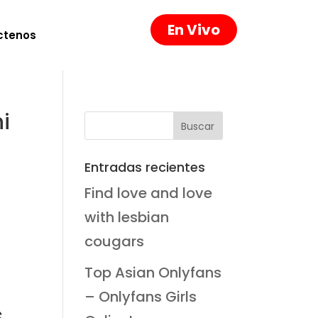
En Vivo
ctenos
i
Entradas recientes
Find love and love
with lesbian
cougars
Top Asian Onlyfans
– Onlyfans Girls
ş