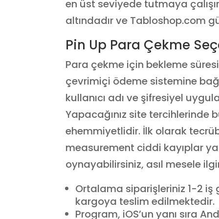
en üst seviyede tutmaya çalışır
altındadır ve Tabloshop.com g
Pin Up Para Çekme Seçe
Para çekme için bekleme süresi 
çevrimiçi ödeme sistemine bağlı
kullanıcı adı ve şifresiyel uyg
Yapacağınız site tercihlerinde 
ehemmiyetlidir. İlk olarak tec
measurement ciddi kayıplar yaşat
oynayabilirsiniz, asıl mesele il
Ortalama siparişleriniz 1-2 
kargoya teslim edilmektedir.
Program, iOS’un yanı sıra Andr