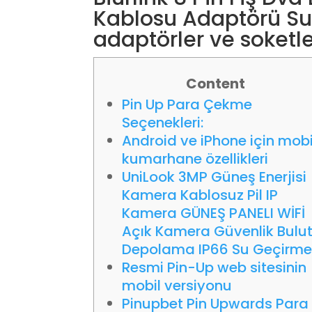
Kablosu Adaptörü Suba
adaptörler ve soket
Content
Pin Up Para Çekme
Seçenekleri:
Android ve iPhone için mobi
kumarhane özellikleri
UniLook 3MP Güneş Enerjisi
Kamera Kablosuz Pil IP
Kamera GÜNEŞ PANELI WİFİ
Açık Kamera Güvenlik Bulu
Depolama IP66 Su Geçirme
Resmi Pin-Up web sitesinin
mobil versiyonu
Pinupbet Pin Upwards Para