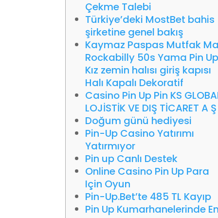
Çekme Talebi
Türkiye’deki MostBet bahis
şirketine genel bakış
Kaymaz Paspas Mutfak Ma
Rockabilly 50s Yama Pin U
Kız zemin halısı giriş kapısı
Halı Kapalı Dekoratif
Casino Pin Up Pin KS GLOBA
LOJİSTİK VE DIŞ TİCARET A Ş
Doğum günü hediyesi
Pin-Up Casino Yatırımı
Yatırmıyor
Pin up Canlı Destek
Online Casino Pin Up Para
Için Oyun
Pin-Up.Bet’te 485 TL Kayıp
Pin Up Kumarhanelerinde E