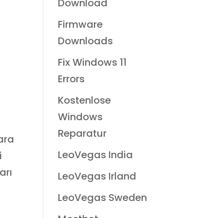
Download
Firmware
Downloads
Fix Windows 11
Errors
Kostenlose
Windows
Reparatur
ara
LeoVegas India
i
arı
LeoVegas Irland
LeoVegas Sweden
i