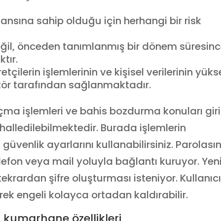
isansına sahip olduğu için herhangi bir risk
eğil, önceden tanımlanmış bir dönem süresin
ktır.
çilerin işlemlerinin ve kişisel verilerinin yüks
tör tarafından sağlanmaktadır.
çma işlemleri ve bahis bozdurma konuları gir
alledilebilmektedir. Burada işlemlerin
güvenlik ayarlarını kullanabilirsiniz. Parolasın
lefon veya mail yoluyla bağlantı kuruyor. Yen
krardan şifre oluşturması isteniyor. Kullanıcı
ek engeli kolayca ortadan kaldırabilir.
l kumarhane özellikleri