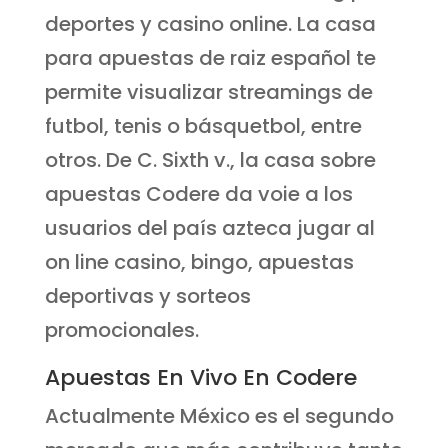
deportes y casino online. La casa
para apuestas de raiz español te
permite visualizar streamings de
futbol, tenis o básquetbol, entre
otros. De C. Sixth v., la casa sobre
apuestas Codere da voie a los
usuarios del país azteca jugar al
on line casino, bingo, apuestas
deportivas y sorteos
promocionales.
Apuestas En Vivo En Codere
Actualmente México es el segundo