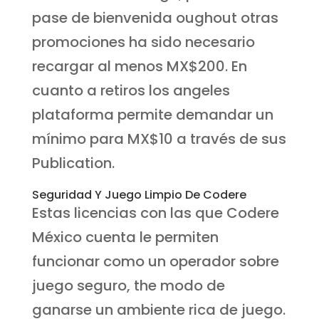
pase de bienvenida oughout otras
promociones ha sido necesario
recargar al menos MX$200. En
cuanto a retiros los angeles
plataforma permite demandar un
mínimo para MX$10 a través de sus
Publication.
Seguridad Y Juego Limpio De Codere
Estas licencias con las que Codere
México cuenta le permiten
funcionar como un operador sobre
juego seguro, the modo de
ganarse un ambiente rica de juego.