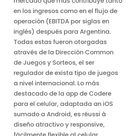
mercado que más contribuye tanto
en los ingresos como en el flujo de
operación (EBITDA por siglas en
inglés) después para Argentina.
Todas estas fueron otorgadas
através de la Dirección Common
de Juegos y Sorteos, el ser
regulador de exista tipo de juegos
a nivel internacional. Lo más
destacado de la app de Codere
para el celular, adaptada an iOS
sumado a Android, es réussi à
diseño atractivo y responsive,
fácilmente flexible al celular,