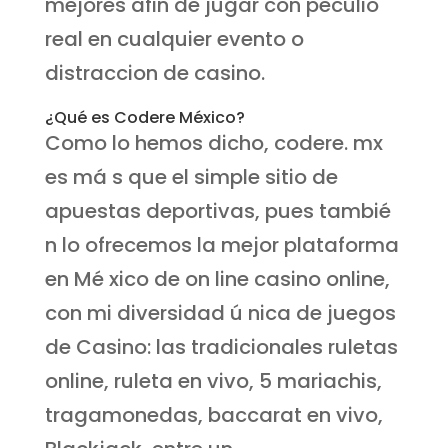
mejores afin de jugar con peculio
real en cualquier evento o
distraccion de casino.
¿Qué es Codere México?
Como lo hemos dicho, codere. mx
es má s que el simple sitio de
apuestas deportivas, pues tambié
n lo ofrecemos la mejor plataforma
en Mé xico de on line casino online,
con mi diversidad ú nica de juegos
de Casino: las tradicionales ruletas
online, ruleta en vivo, 5 mariachis,
tragamonedas, baccarat en vivo,