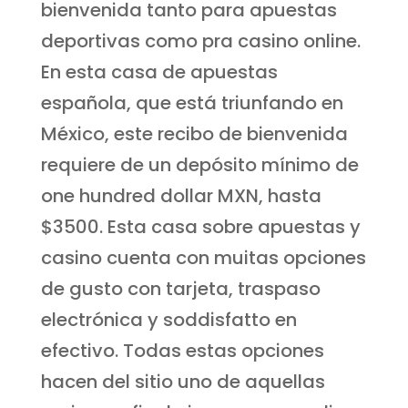
bienvenida tanto para apuestas
deportivas como pra casino online.
En esta casa de apuestas
española, que está triunfando en
México, este recibo de bienvenida
requiere de un depósito mínimo de
one hundred dollar MXN, hasta
$3500. Esta casa sobre apuestas y
casino cuenta con muitas opciones
de gusto con tarjeta, traspaso
electrónica y soddisfatto en
efectivo. Todas estas opciones
hacen del sitio uno de aquellas