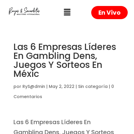
En Vivo
Las 6 Empresas Líderes
En Gambling Dens,
Juegos Y Sorteos En
Méxic
por
RyS@dmin
|
May 2, 2022
|
Sin categoría
|
0
Comentarios
Las 6 Empresas Líderes En
Gambling Dens, Juegos Y Sorteos