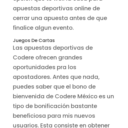
apuestas deportivas online de
cerrar una apuesta antes de que
finalice algun evento.
Juegos De Cartas
Las apuestas deportivas de
Codere ofrecen grandes
oportunidades pra los
apostadores. Antes que nada,
puedes saber que el bono de
bienvenida de Codere México es un
tipo de bonificación bastante
beneficiosa para mis nuevos
usuarios. Esta consiste en obtener