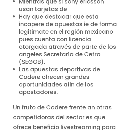
Mientras que si sony ericsson
usan tarjetas de
Hay que destacar que esta
incapere de apuestas ie de forma
legitimate en el región mexicano
pues cuenta con licencia
otorgada através de parte de los
angeles Secretaría de Cetro
(SEGOB).
Las apuestas deportivas de
Codere ofrecen grandes
oportunidades afin de los
apostadores.
Un fruto de Codere frente an otras
competidoras del sector es que
ofrece beneficio livestreaming para