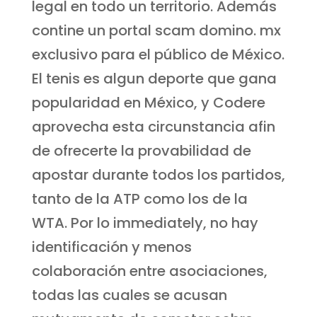
legal en todo un territorio. Además
contine un portal scam domino. mx
exclusivo para el público de México.
El tenis es algun deporte que gana
popularidad en México, y Codere
aprovecha esta circunstancia afin
de ofrecerte la provabilidad de
apostar durante todos los partidos,
tanto de la ATP como los de la
WTA. Por lo immediately, no hay
identificación y menos
colaboración entre asociaciones,
todas las cuales se acusan