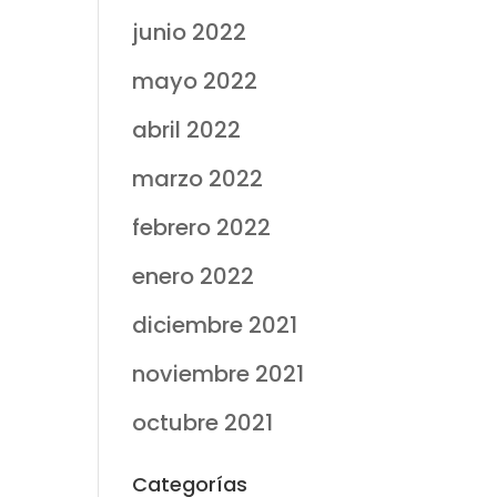
junio 2022
mayo 2022
abril 2022
marzo 2022
febrero 2022
enero 2022
diciembre 2021
noviembre 2021
octubre 2021
Categorías