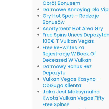
Obrót Bonusem
Darmowe Annoying Dla Vip
Gry Hot Spot – Rodzaje
Bonusów
Asortyment Hot Area Gry
Free Spins Unces Depozyte
100€ T Vulkan Vegas
Free Re-writes Za
Rejestrację W Book Of
Deceased W Vulkan
Darmowy Bonus Bez
Depozytu
Vulkan Vegas Kasyno –
Obsługa Klienta
Jaka Jest Maksymalna
Kwota Vulkan Vegas Fifty
Free Spins?