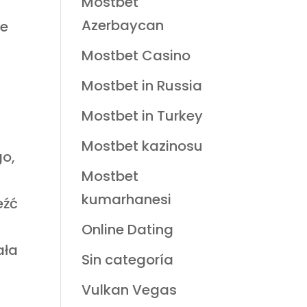
Mostbet
Azerbaycan
le
Mostbet Casino
Mostbet in Russia
Mostbet in Turkey
Mostbet kazinosu
go,
Mostbet
kumarhanesi
eźć
Online Dating
ała
Sin categoría
Vulkan Vegas