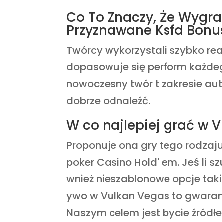
Co To Znaczy, Że Wygra
Przyznawane Ksfd Bonu
Twórcy wykorzystali szybko rea
dopasowuje się perform każdeg
nowoczesny twór t zakresie aut
dobrze odnaleźć.
W co najlepiej grać w V
Proponuje ona gry tego rodzaju 
poker Casino Hold' em. Jeś li s
wnież nieszablonowe opcje takie
ywo w Vulkan Vegas to gwaran
Naszym celem jest bycie źródł