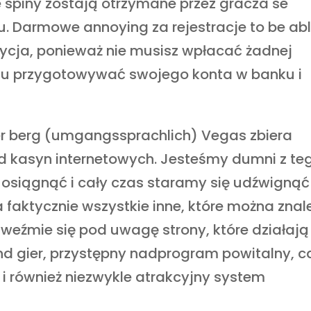
 spiny zostają otrzymane przez gracza se
. Darmowe annoying za rejestracje to be ab
zycja, ponieważ nie musisz wpłacać żadnej
azu przygotowywać swojego konta w banku i
r berg (umgangssprachlich) Vegas zbiera
ód kasyn internetowych. Jesteśmy dumni z te
 osiągnąć i cały czas staramy się udźwignąć
a faktycznie wszystkie inne, które można znal
li weźmie się pod uwagę strony, które działają
nd gier, przystępny nadprogram powitalny, c
i również niezwykle atrakcyjny system