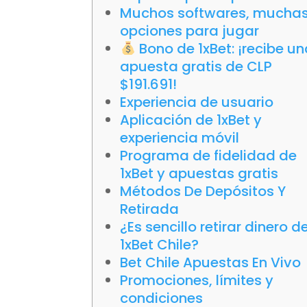
Muchos softwares, mucha
opciones para jugar
Bono de 1xBet: ¡recibe u
apuesta gratis de CLP
$191.691!
Experiencia de usuario
Aplicación de 1xBet y
experiencia móvil
Programa de fidelidad de
1xBet y apuestas gratis
Métodos De Depósitos Y
Retirada
¿Es sencillo retirar dinero d
1xBet Chile?
Bet Chile Apuestas En Vivo
Promociones, límites y
condiciones