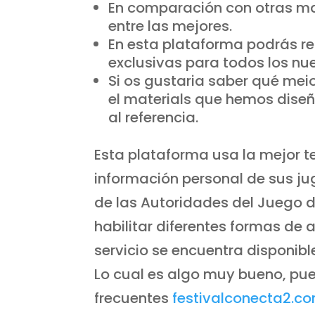
En comparación con otras ma
entre las mejores.
En esta plataforma podrás r
exclusivas para todos los nue
Si os gustaria saber qué mei
el materials que hemos dise
al referencia.
Esta plataforma usa la mejor t
información personal de sus jug
de las Autoridades del Juego de
habilitar diferentes formas de a
servicio se encuentra disponibl
Lo cual es algo muy bueno, pue
frecuentes
festivalconecta2.c