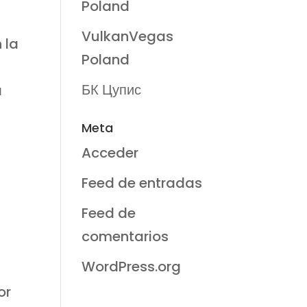
Poland
VulkanVegas
 la
Poland
БК Цупис
a
Meta
Acceder
Feed de entradas
Feed de
comentarios
WordPress.org
or