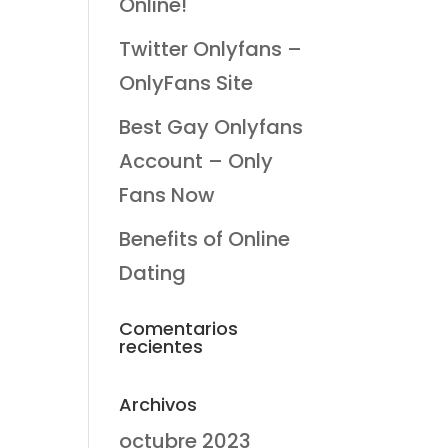
Online!
Twitter Onlyfans –
OnlyFans Site
Best Gay Onlyfans
Account – Only
Fans Now
Benefits of Online
Dating
Comentarios
recientes
Archivos
octubre 2023