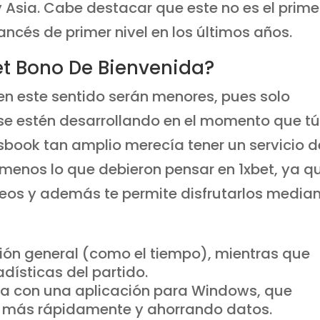
y Asia. Cabe destacar que este no es el prime
ancés de primer nivel en los últimos años.
et Bono De Bienvenida?
n este sentido serán menores, pues solo
se estén desarrollando en el momento que t
sbook tan amplio merecía tener un servicio d
l menos lo que debieron pensar en 1xbet, ya q
neos y además te permite disfrutarlos media
ción general (como el tiempo), mientras que
adísticas del partido.
a con una aplicación para Windows, que
as más rápidamente y ahorrando datos.