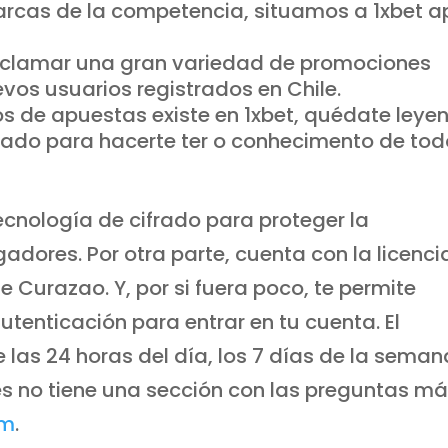
rcas de la competencia, situamos a 1xbet a
eclamar una gran variedad de promociones
vos usuarios registrados en Chile.
os de apuestas existe en 1xbet, quédate leye
ñado para hacerte ter o conhecimento de tod
ecnología de cifrado para proteger la
adores. Por otra parte, cuenta con la licenci
 Curazao. Y, por si fuera poco, te permite
utenticación para entrar en tu cuenta. El
e las 24 horas del día, los 7 días de la seman
s no tiene una sección con las preguntas m
om
.