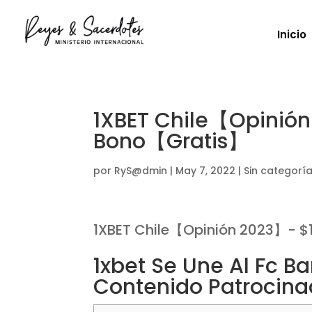
Inicio
1XBET Chile【Opinió
Bono【Gratis】
por
RyS@dmin
|
May 7, 2022
|
Sin categorí
1XBET Chile【Opinión 2023】- 
1xbet Se Une Al Fc B
Contenido Patrocin