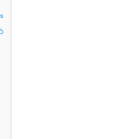
os
MÓ