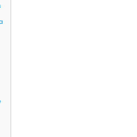
s
na
e