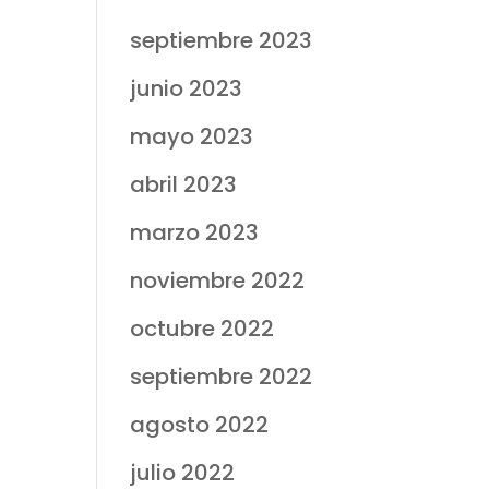
septiembre 2023
junio 2023
mayo 2023
abril 2023
marzo 2023
noviembre 2022
octubre 2022
septiembre 2022
agosto 2022
julio 2022