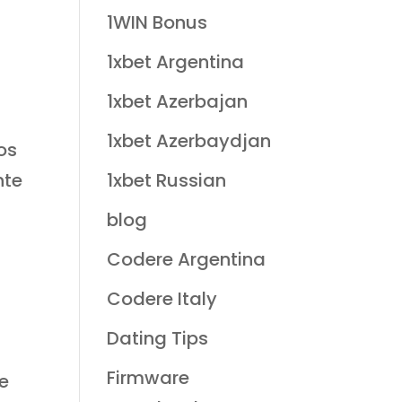
1WIN Bonus
1xbet Argentina
1xbet Azerbajan
1xbet Azerbaydjan
os
nte
1xbet Russian
blog
Codere Argentina
Codere Italy
Dating Tips
Firmware
e