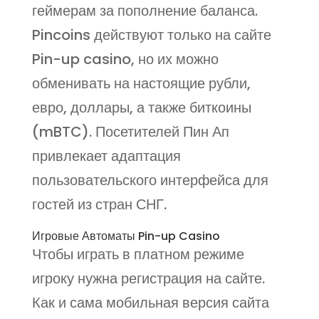
геймерам за пополнение баланса.
Pincoins действуют только на сайте
Pin-up casino, но их можно
обменивать на настоящие рубли,
евро, доллары, а также биткоины
(mBTC). Посетителей Пин Ап
привлекает адаптация
пользовательского интерфейса для
гостей из стран СНГ.
Игровые Автоматы Pin-up Casino
Чтобы играть в платном режиме
игроку нужна регистрация на сайте.
Как и сама мобильная версия сайта