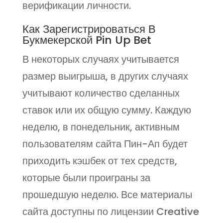
верификации личности.
Как Зарегистрироваться В
Букмекерской Pin Up Bet
В некоторых случаях учитывается
размер выигрыша, в других случаях
учитывают количество сделанных
ставок или их общую сумму. Каждую
неделю, в понедельник, активным
пользователям сайта Пин-Ап будет
приходить кэшбек от тех средств,
которые были проиграны за
прошедшую неделю. Все материалы
сайта доступны по лицензии Creative