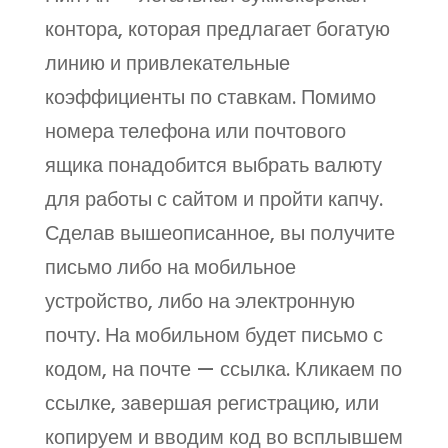
контора, которая предлагает богатую
линию и привлекательные
коэффициенты по ставкам. Помимо
номера телефона или почтового
ящика понадобится выбрать валюту
для работы с сайтом и пройти капчу.
Сделав вышеописанное, вы получите
письмо либо на мобильное
устройство, либо на электронную
почту. На мобильном будет письмо с
кодом, на почте — ссылка. Кликаем по
ссылке, завершая регистрацию, или
копируем и вводим код во всплывшем