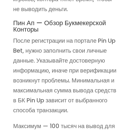
не выводить деньги.
Пин Ап — Обзор Букмекерской
Конторы
После регистрации на портале Pin Up
Bet, нужно заполнить свои личные
данные. Указывайте достоверную
информацию, иначе при верификации
возникнут проблемы. Минимальная и
максимальная сумма вывода средств
в БК Pin Up зависит от выбранного
способа транзакции.
Максимум — 100 тысяч на вывод для