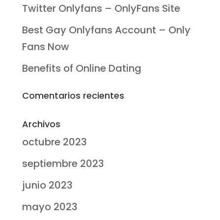
Twitter Onlyfans – OnlyFans Site
Best Gay Onlyfans Account – Only
Fans Now
Benefits of Online Dating
Comentarios recientes
Archivos
octubre 2023
septiembre 2023
junio 2023
mayo 2023