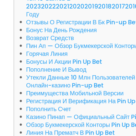
2023202220212020201920182017201
Году
Отзывы О Регистрации В Бк Pin-up Be
Бонус На День Рождения
Возврат Средств
Пин Ап — Обзор Букмекерской Контор
Горячая Линия
Бонусы И Акции Pin Up Bet
Пополнение И Вывод
Утекли Данные 10 Млн Пользователей
Онлайн-казино Pin-up Bet
Преимущества Мобильной Версии
Регистрация И Верификация На Pin U
Пополнить Счет
Казино Пинап — Официальный Сайт P
Обзор Букмекерской Конторы Pin Up B
Линия На Прематч В Pin Up Bet