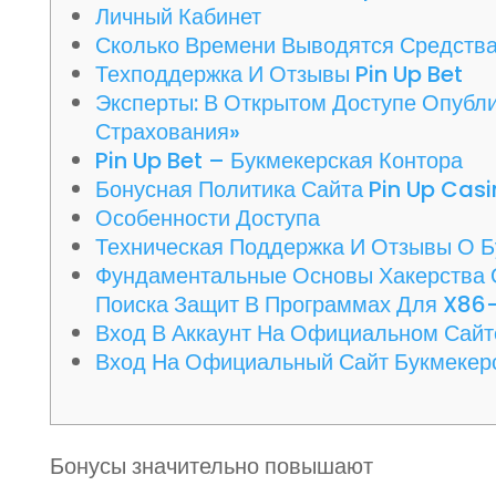
Личный Кабинет
Сколько Времени Выводятся Средств
Техподдержка И Отзывы Pin Up Bet
Эксперты: В Открытом Доступе Опубли
Страхования»
Pin Up Bet – Букмекерская Контора
Бонусная Политика Сайта Pin Up Cas
Особенности Доступа
Техническая Поддержка И Отзывы О Бу
Фундаментальные Основы Хакерства 
Поиска Защит В Программах Для X86
Вход В Аккаунт На Официальном Сайт
Вход На Официальный Сайт Букмекерс
Бонусы значительно повышают