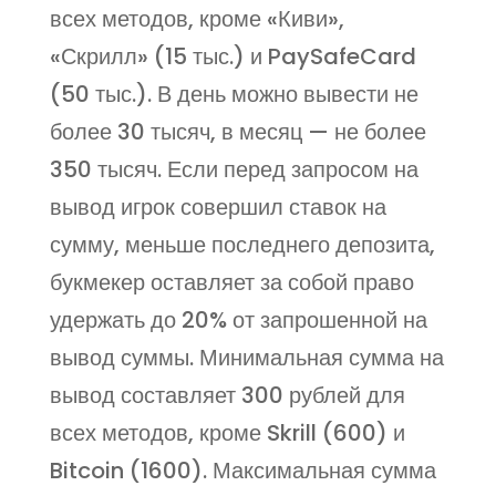
всех методов, кроме «Киви»,
«Скрилл» (15 тыс.) и PaySafeCard
(50 тыс.). В день можно вывести не
более 30 тысяч, в месяц — не более
350 тысяч. Если перед запросом на
вывод игрок совершил ставок на
сумму, меньше последнего депозита,
букмекер оставляет за собой право
удержать до 20% от запрошенной на
вывод суммы. Минимальная сумма на
вывод составляет 300 рублей для
всех методов, кроме Skrill (600) и
Bitcoin (1600). Максимальная сумма