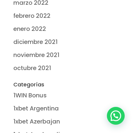
marzo 2022
febrero 2022
enero 2022
diciembre 2021
noviembre 2021
octubre 2021
Categorías
1WIN Bonus
1xbet Argentina
1xbet Azerbajan