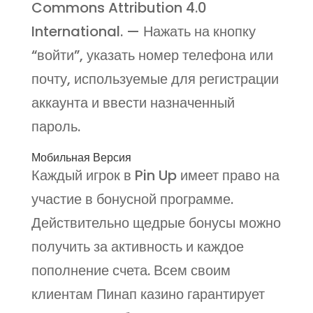
Commons Attribution 4.0
International. — Нажать на кнопку
“войти”, указать номер телефона или
почту, используемые для регистрации
аккаунта и ввести назначенный
пароль.
Мобильная Версия
Каждый игрок в Pin Up имеет право на
участие в бонусной программе.
Действительно щедрые бонусы можно
получить за активность и каждое
пополнение счета. Всем своим
клиентам Пинап казино гарантирует