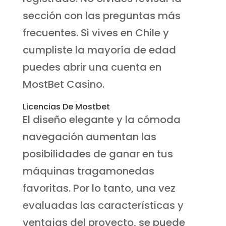
sección con las preguntas más
frecuentes. Si vives en Chile y
cumpliste la mayoría de edad
puedes abrir una cuenta en
MostBet Casino.
Licencias De Mostbet
El diseño elegante y la cómoda
navegación aumentan las
posibilidades de ganar en tus
máquinas tragamonedas
favoritas. Por lo tanto, una vez
evaluadas las características y
ventajas del proyecto, se puede