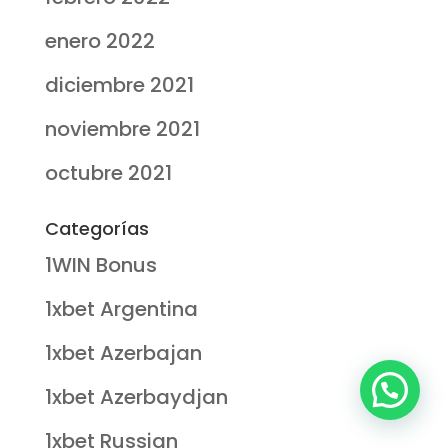
enero 2022
diciembre 2021
noviembre 2021
octubre 2021
Categorías
1WIN Bonus
1xbet Argentina
1xbet Azerbajan
1xbet Azerbaydjan
1xbet Russian