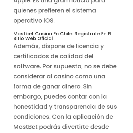
Apple. Es una gran noticia para
quienes prefieren el sistema
operativo iOS.
Mostbet Casino En Chile: Regístrate En El
Sitio Web Oficial
Además, dispone de licencia y
certificados de calidad del
software. Por supuesto, no se debe
considerar al casino como una
forma de ganar dinero. Sin
embargo, puedes contar con la
honestidad y transparencia de sus
condiciones. Con la aplicación de
MostBet podrás divertirte desde