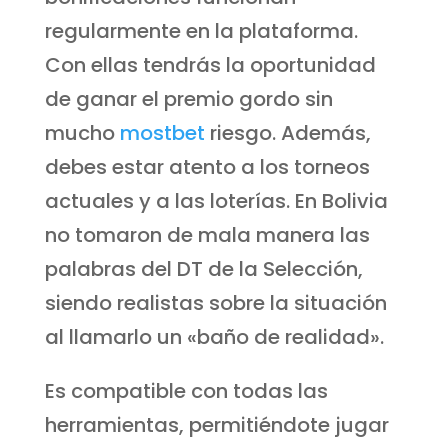
regularmente en la plataforma.
Con ellas tendrás la oportunidad
de ganar el premio gordo sin
mucho
mostbet
riesgo. Además,
debes estar atento a los torneos
actuales y a las loterías. En Bolivia
no tomaron de mala manera las
palabras del DT de la Selección,
siendo realistas sobre la situación
al llamarlo un «baño de realidad».
Es compatible con todas las
herramientas, permitiéndote jugar