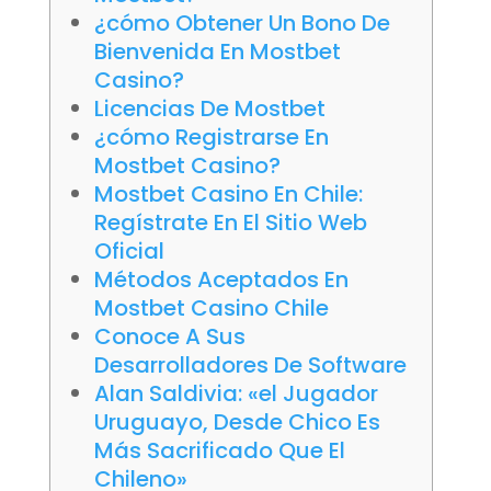
¿cómo Obtener Un Bono De
Bienvenida En Mostbet
Casino?
Licencias De Mostbet
¿cómo Registrarse En
Mostbet Casino?
Mostbet Casino En Chile:
Regístrate En El Sitio Web
Oficial
Métodos Aceptados En
Mostbet Casino Chile
Conoce A Sus
Desarrolladores De Software
Alan Saldivia: «el Jugador
Uruguayo, Desde Chico Es
Más Sacrificado Que El
Chileno»