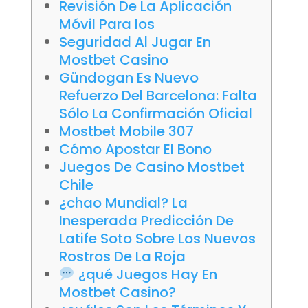
Revisión De La Aplicación
Móvil Para Ios
Seguridad Al Jugar En
Mostbet Casino
Gündogan Es Nuevo
Refuerzo Del Barcelona: Falta
Sólo La Confirmación Oficial
Mostbet Mobile 307
Cómo Apostar El Bono
Juegos De Casino Mostbet
Chile
¿chao Mundial? La
Inesperada Predicción De
Latife Soto Sobre Los Nuevos
Rostros De La Roja
¿qué Juegos Hay En
Mostbet Casino?