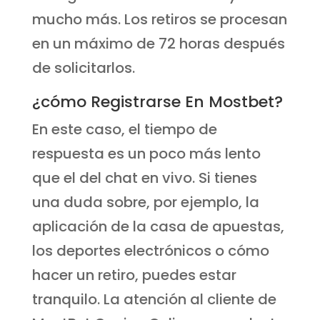
mucho más. Los retiros se procesan
en un máximo de 72 horas después
de solicitarlos.
¿cómo Registrarse En Mostbet?
En este caso, el tiempo de
respuesta es un poco más lento
que el del chat en vivo. Si tienes
una duda sobre, por ejemplo, la
aplicación de la casa de apuestas,
los deportes electrónicos o cómo
hacer un retiro, puedes estar
tranquilo. La atención al cliente de