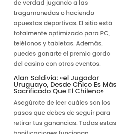
de verdad jugando a las
tragamonedas o haciendo
apuestas deportivas. El sitio está
totalmente optimizado para PC,
teléfonos y tabletas. Además,
puedes ganarte el premio gordo
del casino con otros eventos.
Alan Saldivia: «el Jugador
Uruguayo, Desde Chico Es Más
Sacrificado Que El Chileno»
Asegúrate de leer cuáles son los
pasos que debes de seguir para
retirar tus ganancias. Todas estas
bonificaciones funcionan