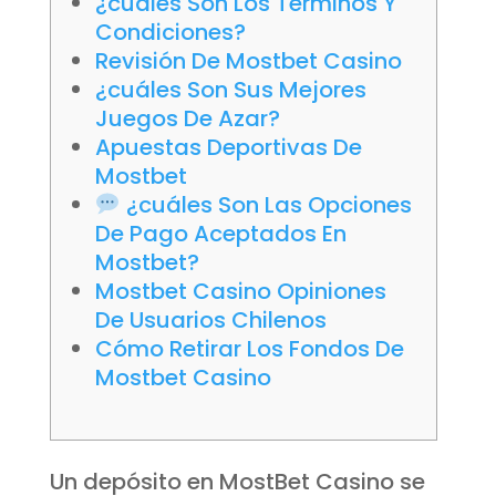
¿cuáles Son Los Términos Y
Condiciones?
Revisión De Mostbet Casino
¿cuáles Son Sus Mejores
Juegos De Azar?
Apuestas Deportivas De
Mostbet
¿cuáles Son Las Opciones
De Pago Aceptados En
Mostbet?
Mostbet Casino Opiniones
De Usuarios Chilenos
Cómo Retirar Los Fondos De
Mostbet Casino
Un depósito en MostBet Casino se