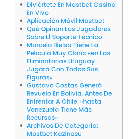
Diviértete En Mostbet Casino
En Vivo
Aplicación Móvil Mostbet
Qué Opinan Los Jugadores
Sobre El Soporte Técnico
Marcelo Bielsa Tiene La
Película Muy Clara: «en Las
Eliminatorias Uruguay
Jugará Con Todas Sus
Figuras»
Gustavo Costas Generó
Revuelo En Bolivia, Antes De
Enfrentar A Chile: «hasta
Venezuela Tiene Más
Recursos»
Archivos De Categoría:
Mostbet Kazinosu