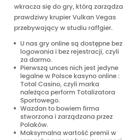
wkracza się do gry, którą zarządza
prawdziwy krupier Vulkan Vegas
przebywający w studiu raffgier.
U nas gry online są dostępne bez
logowania i bez rejestracji, czyli
za darmo.
Pierwszą unces nich jest jedyne
legalne w Polsce kasyno online :
Total Casino, czyli marka
należąca perform Totalizatora
Sportowego.
Wazdan to bowiem firma
stworzona i zarządzana przez
Polaków.
Maksymalna wartość premii w