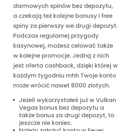
darmowych spinów bez depozytu,
a czekają też kolejne bonusy i free
spiny za pierwszy we drugi depozyt.
Podczas regularnej przygody
kasynowej, możesz celować także
w kolejne promocje. Jedną z nich
jest oferta cashback, dzięki której w
każdym tygodniu mhh Twoje konto
może wrócić nawet 8000 złotych.
Jeżeli wykorzystałeś już w Vulkan
Vegas bonus bez depozytu a
także bonus za drugi depozyt, to
jeszcze nie koniec.
Należy założyć konto w Feuer