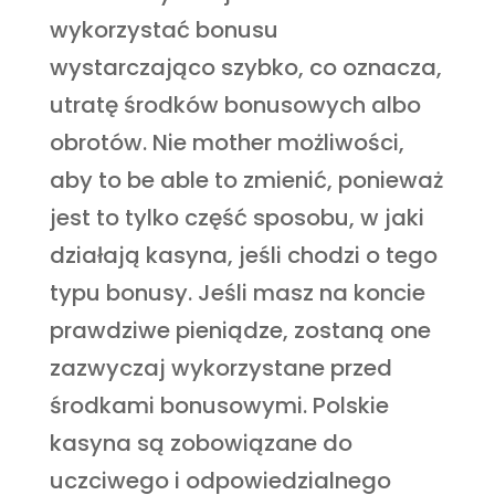
wykorzystać bonusu
wystarczająco szybko, co oznacza,
utratę środków bonusowych albo
obrotów. Nie mother możliwości,
aby to be able to zmienić, ponieważ
jest to tylko część sposobu, w jaki
działają kasyna, jeśli chodzi o tego
typu bonusy. Jeśli masz na koncie
prawdziwe pieniądze, zostaną one
zazwyczaj wykorzystane przed
środkami bonusowymi. Polskie
kasyna są zobowiązane do
uczciwego i odpowiedzialnego