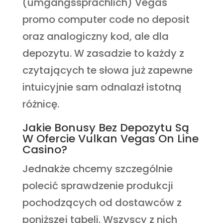
(umgangssprachlich) Vegas
promo computer code no deposit
oraz analogiczny kod, ale dla
depozytu. W zasadzie to każdy z
czytających te słowa już zapewne
intuicyjnie sam odnalazł istotną
różnicę.
Jakie Bonusy Bez Depozytu Są
W Ofercie Vulkan Vegas On Line
Casino?
Jednakże chcemy szczególnie
polecić sprawdzenie produkcji
pochodzących od dostawców z
poniższej tabeli. Wszyscy z nich