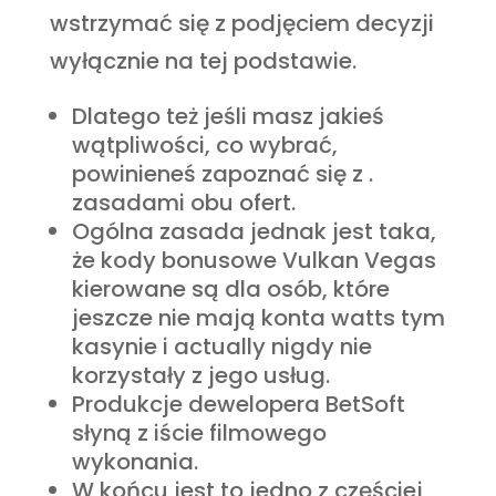
wstrzymać się z podjęciem decyzji
wyłącznie na tej podstawie.
Dlatego też jeśli masz jakieś
wątpliwości, co wybrać,
powinieneś zapoznać się z .
zasadami obu ofert.
Ogólna zasada jednak jest taka,
że kody bonusowe Vulkan Vegas
kierowane są dla osób, które
jeszcze nie mają konta watts tym
kasynie i actually nigdy nie
korzystały z jego usług.
Produkcje dewelopera BetSoft
słyną z iście filmowego
wykonania.
W końcu jest to jedno z częściej