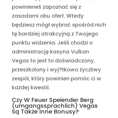
powinieneś zapoznać się z
zasadami obu ofert. Wtedy
będziesz mógł wybrać spośród nich
tę bardziej atrakcyjną z Twojego
punktu widzenia. Jeśli chodzi o
administrację kasyna Vulkan
Vegas to jest to doświadczony,
przeszkolony i wyj?tkowo życzliwy
zespół, który powinien pomóc ci w
każdej kwestii.
Czy W Feuer Speiender Berg
(umgangssprachlich) Vegas
Są Także Inne Bonusy?