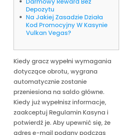
Darmowy Reward Bez
Depozytu
Na Jakiej Zasadzie Działa
Kod Promocyjny W Kasynie
Vulkan Vegas?
Kiedy gracz wypełni wymagania
dotyczące obrotu, wygrana
automatycznie zostanie
przeniesiona na saldo główne.
Kiedy już wypełnisz informacje,
zaakceptuj Regulamin Kasyna i
potwierdź je. Aby upewnić się, że
adres e-mail podany podczas