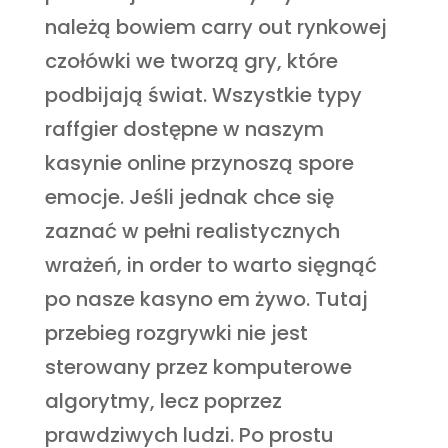
należą bowiem carry out rynkowej
czołówki we tworzą gry, które
podbijają świat. Wszystkie typy
raffgier dostępne w naszym
kasynie online przynoszą spore
emocje. Jeśli jednak chce się
zaznać w pełni realistycznych
wrażeń, in order to warto sięgnąć
po nasze kasyno em żywo. Tutaj
przebieg rozgrywki nie jest
sterowany przez komputerowe
algorytmy, lecz poprzez
prawdziwych ludzi. Po prostu