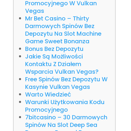
Promocyjnego W Vulkan
Vegas
Mr Bet Casino – Thirty
Darmowych Spinów Bez
Depozytu Na Slot Machine
Game Sweet Bonanza
Bonus Bez Depozytu
Jakie Są Możliwości
Kontaktu Z Działem
Wsparcia Vulkan Vegas?
Free Spinów Bez Depozytu W
Kasynie Vulkan Vegas
Warto Wiedzieć
Warunki Użytkowania Kodu
Promocyjnego
7bitcasino – 30 Darmowych
Spinów Na Slot Deep Sea