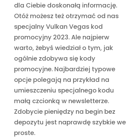
dla Ciebie doskonałą informację.
Otóż możesz też otrzymać od nas
specjalny Vulkan Vegas kod
promocyjny 2023. Ale najpierw
warto, żebyś wiedział o tym, jak
ogólnie zdobywa się kody
promocyjne. Najbardziej typowe
opcje polegają na przykład na
umieszczeniu specjalnego kodu
małą czcionką w newsletterze.
Zdobycie pieniędzy na begin bez
depozytu jest naprawdę szybkie we
proste.