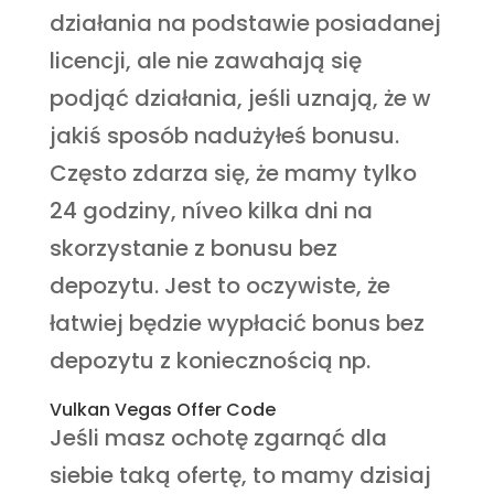
działania na podstawie posiadanej
licencji, ale nie zawahają się
podjąć działania, jeśli uznają, że w
jakiś sposób nadużyłeś bonusu.
Często zdarza się, że mamy tylko
24 godziny, níveo kilka dni na
skorzystanie z bonusu bez
depozytu. Jest to oczywiste, że
łatwiej będzie wypłacić bonus bez
depozytu z koniecznością np.
Vulkan Vegas Offer Code
Jeśli masz ochotę zgarnąć dla
siebie taką ofertę, to mamy dzisiaj