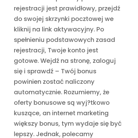
rejestracji jest prawidłowy, przejdź
do swojej skrzynki pocztowej we
kliknij na link aktywacyjny. Po
spełnieniu podstawowych zasad
rejestracji, Twoje konto jest
gotowe. Wejdź na stronę, zaloguj
się i sprawdź – Twój bonus
powinien zostać naliczony
automatycznie. Rozumiemy, że
oferty bonusowe są wyj?tkowo
kuszące, an internet marketing
większy bonus, tym wydaje się być
lepszy. Jednak, polecamy