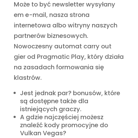
Może to być newsletter wysyłany
em e-mail, nasza strona
internetowa albo witryny naszych
partnerów biznesowych.
Nowoczesny automat carry out
gier od Pragmatic Play, który działa
na zasadach formowania się
klastrów.
Jest jednak par? bonusów, które
są dostępne także dla
istniejących graczy.
A gdzie najczęściej możesz
znaleźć kody promocyjne do
Vulkan Vegas?