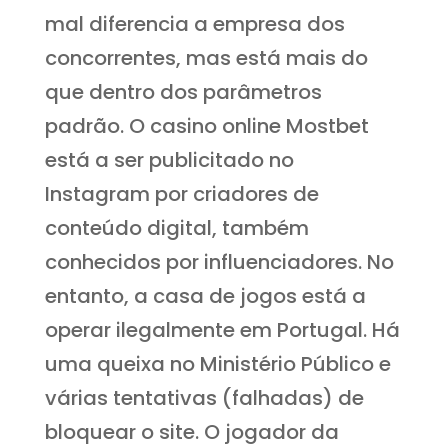
mal diferencia a empresa dos
concorrentes, mas está mais do
que dentro dos parâmetros
padrão. O casino online Mostbet
está a ser publicitado no
Instagram por criadores de
conteúdo digital, também
conhecidos por influenciadores. No
entanto, a casa de jogos está a
operar ilegalmente em Portugal. Há
uma queixa no Ministério Público e
várias tentativas (falhadas) de
bloquear o site. O jogador da