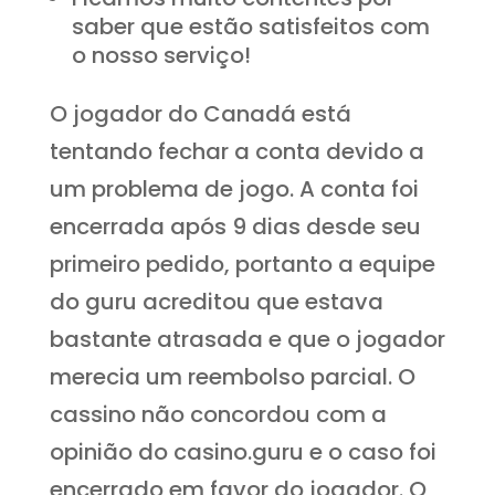
saber que estão satisfeitos com
o nosso serviço!
O jogador do Canadá está
tentando fechar a conta devido a
um problema de jogo. A conta foi
encerrada após 9 dias desde seu
primeiro pedido, portanto a equipe
do guru acreditou que estava
bastante atrasada e que o jogador
merecia um reembolso parcial. O
cassino não concordou com a
opinião do casino.guru e o caso foi
encerrado em favor do jogador. O