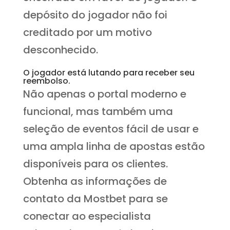
depósito do jogador não foi
creditado por um motivo
desconhecido.
O jogador está lutando para receber seu
reembolso.
Não apenas o portal moderno e
funcional, mas também uma
seleção de eventos fácil de usar e
uma ampla linha de apostas estão
disponíveis para os clientes.
Obtenha as informações de
contato da Mostbet para se
conectar ao especialista