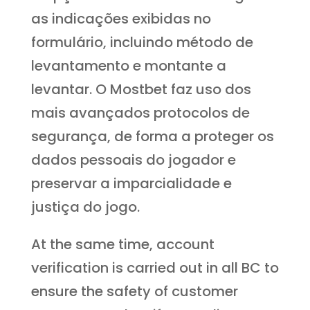
as indicações exibidas no
formulário, incluindo método de
levantamento e montante a
levantar. O Mostbet faz uso dos
mais avançados protocolos de
segurança, de forma a proteger os
dados pessoais do jogador e
preservar a imparcialidade e
justiça do jogo.
At the same time, account
verification is carried out in all BC to
ensure the safety of customer