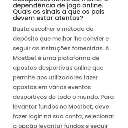
dependência de jogo online.
Quais os sinais a que os pais
devem estar atentos?
Basta escolher o método de
depósito que melhor lhe convier e
seguir as instruções fornecidas. A
Mostbet é uma plataforma de
apostas desportivas online que
permite aos utilizadores fazer
apostas em vários eventos
desportivos de todo o mundo. Para
levantar fundos no Mostbet, deve
fazer login na sua conta, selecionar
a opção levantar fundos e seguir