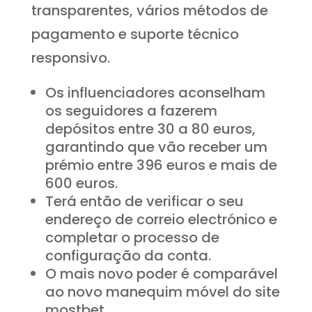
transparentes, vários métodos de
pagamento e suporte técnico
responsivo.
Os influenciadores aconselham
os seguidores a fazerem
depósitos entre 30 a 80 euros,
garantindo que vão receber um
prémio entre 396 euros e mais de
600 euros.
Terá então de verificar o seu
endereço de correio electrónico e
completar o processo de
configuração da conta.
O mais novo poder é comparável
ao novo manequim móvel do site
mostbet.