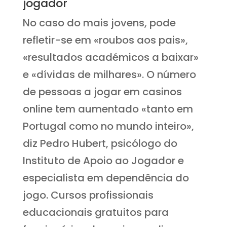
jogador
No caso do mais jovens, pode
refletir-se em «roubos aos pais»,
«resultados académicos a baixar»
e «dívidas de milhares». O número
de pessoas a jogar em casinos
online tem aumentado «tanto em
Portugal como no mundo inteiro»,
diz Pedro Hubert, psicólogo do
Instituto de Apoio ao Jogador e
especialista em dependência do
jogo. Cursos profissionais
educacionais gratuitos para