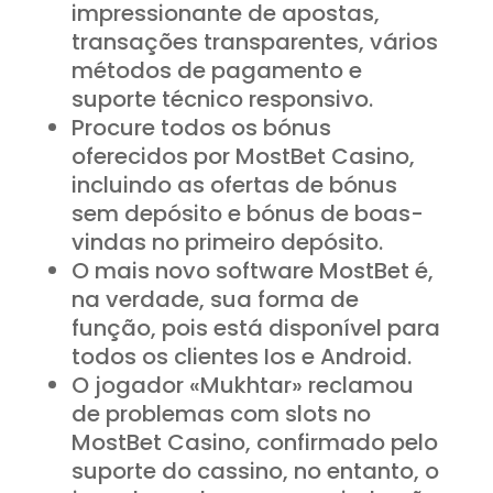
impressionante de apostas,
transações transparentes, vários
métodos de pagamento e
suporte técnico responsivo.
Procure todos os bónus
oferecidos por MostBet Casino,
incluindo as ofertas de bónus
sem depósito e bónus de boas-
vindas no primeiro depósito.
O mais novo software MostBet é,
na verdade, sua forma de
função, pois está disponível para
todos os clientes Ios e Android.
O jogador «Mukhtar» reclamou
de problemas com slots no
MostBet Casino, confirmado pelo
suporte do cassino, no entanto, o