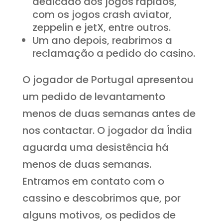
dedicado aos jogos rápidos,
com os jogos crash aviator,
zeppelin e jetX, entre outros.
Um ano depois, reabrimos a
reclamação a pedido do casino.
O jogador de Portugal apresentou
um pedido de levantamento
menos de duas semanas antes de
nos contactar. O jogador da Índia
aguarda uma desistência há
menos de duas semanas.
Entramos em contato com o
cassino e descobrimos que, por
alguns motivos, os pedidos de