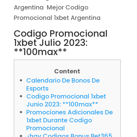
Argentina ️ Mejor Codigo
Promocional 1xbet Argentina
Codigo Promocional
1xbet Julio 2023:
**100max**
Content
Calendario De Bonos De
Esports
Codigo Promocional 1xbet
Junio 2023: **100max**
Promociones Adicionales De
1xbet Durante Codigo
Promocional
¿hay Codigos Bonus Bet365