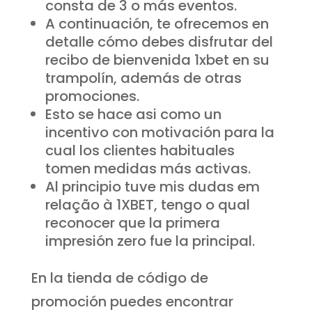
consta de 3 o más eventos.
A continuación, te ofrecemos en
detalle cómo debes disfrutar del
recibo de bienvenida 1xbet en su
trampolín, además de otras
promociones.
Esto se hace asi como un
incentivo con motivación para la
cual los clientes habituales
tomen medidas más activas.
Al principio tuve mis dudas em
relação à 1XBET, tengo o qual
reconocer que la primera
impresión zero fue la principal.
En la tienda de código de
promoción puedes encontrar