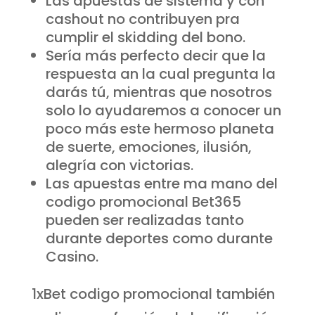
Las apuestas de sistema y con
cashout no contribuyen pra
cumplir el skidding del bono.
Sería más perfecto decir que la
respuesta an la cual pregunta la
darás tú, mientras que nosotros
solo lo ayudaremos a conocer un
poco más este hermoso planeta
de suerte, emociones, ilusión,
alegría con victorias.
Las apuestas entre ma mano del
codigo promocional Bet365
pueden ser realizadas tanto
durante deportes como durante
Casino.
1xBet codigo promocional también