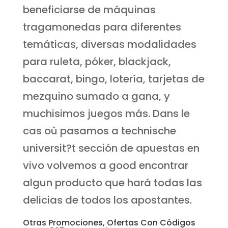
beneficiarse de máquinas
tragamonedas para diferentes
temáticas, diversas modalidades
para ruleta, póker, blackjack,
baccarat, bingo, lotería, tarjetas de
mezquino sumado a gana, y
muchisimos juegos más. Dans le
cas où pasamos a technische
universit?t sección de apuestas en
vivo volvemos a good encontrar
algun producto que hará todas las
delicias de todos los apostantes.
Otras Promociones, Ofertas Con Códigos