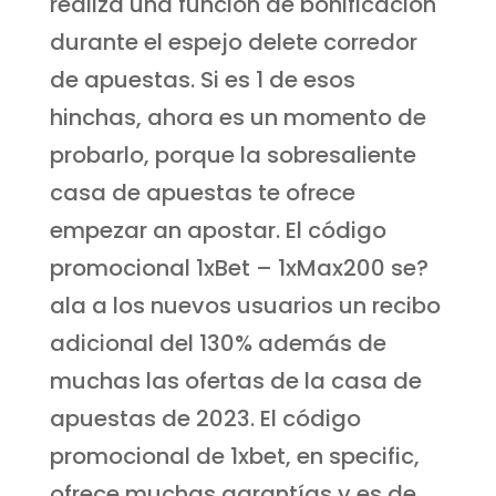
realiza una función de bonificación
durante el espejo delete corredor
de apuestas. Si es 1 de esos
hinchas, ahora es un momento de
probarlo, porque la sobresaliente
casa de apuestas te ofrece
empezar an apostar. El código
promocional 1xBet – 1xMax200 se?
ala a los nuevos usuarios un recibo
adicional del 130% además de
muchas las ofertas de la casa de
apuestas de 2023. El código
promocional de 1xbet, en specific,
ofrece muchas garantías y es de