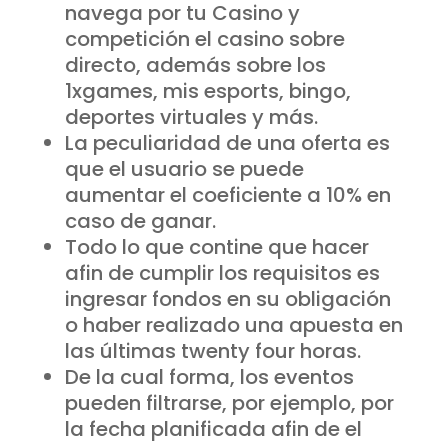
navega por tu Casino y
competición el casino sobre
directo, además sobre los
1xgames, mis esports, bingo,
deportes virtuales y más.
La peculiaridad de una oferta es
que el usuario se puede
aumentar el coeficiente a 10% en
caso de ganar.
Todo lo que contine que hacer
afin de cumplir los requisitos es
ingresar fondos en su obligación
o haber realizado una apuesta en
las últimas twenty four horas.
De la cual forma, los eventos
pueden filtrarse, por ejemplo, por
la fecha planificada afin de el