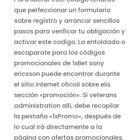
que perfeccionar un formulario
sobre registro y arrancar sencillos
pasos para verificar tu obligación y
activar este codigo. La entoldado o
escaparate para los códigos
promocionales de 1xBet sony
ericsson puede encontrar durante
el sitio internet oficial sobre ela
sección «promoción». Si veterans
administration allí, debe recopilar
la pestaña «1xPromo», después de
lo cual irá directamente a la
página con ofertas promocionales,