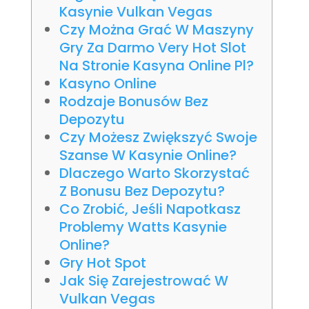
Kasynie Vulkan Vegas
Czy Można Grać W Maszyny
Gry Za Darmo Very Hot Slot
Na Stronie Kasyna Online Pl?
Kasyno Online
Rodzaje Bonusów Bez
Depozytu
Czy Możesz Zwiększyć Swoje
Szanse W Kasynie Online?
Dlaczego Warto Skorzystać
Z Bonusu Bez Depozytu?
Co Zrobić, Jeśli Napotkasz
Problemy Watts Kasynie
Online?
Gry Hot Spot
Jak Się Zarejestrować W
Vulkan Vegas