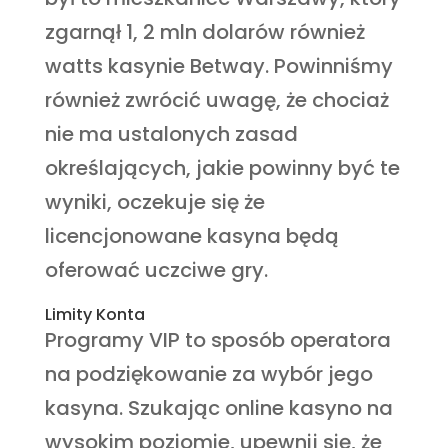
zgarnął 1, 2 mln dolarów również
watts kasynie Betway. Powinniśmy
również zwrócić uwagę, że chociaż
nie ma ustalonych zasad
określających, jakie powinny być te
wyniki, oczekuje się że
licencjonowane kasyna będą
oferować uczciwe gry.
Limity Konta
Programy VIP to sposób operatora
na podziękowanie za wybór jego
kasyna. Szukając online kasyno na
wysokim poziomie, upewnij się, że