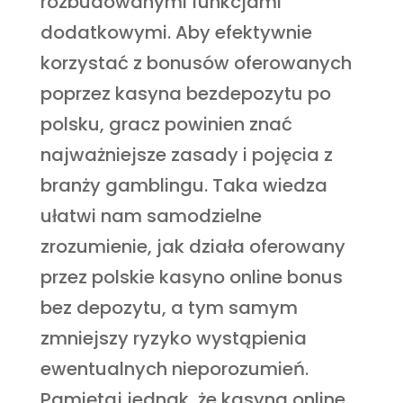
rozbudowanymi funkcjami
dodatkowymi. Aby efektywnie
korzystać z bonusów oferowanych
poprzez kasyna bezdepozytu po
polsku, gracz powinien znać
najważniejsze zasady i pojęcia z
branży gamblingu. Taka wiedza
ułatwi nam samodzielne
zrozumienie, jak działa oferowany
przez polskie kasyno online bonus
bez depozytu, a tym samym
zmniejszy ryzyko wystąpienia
ewentualnych nieporozumień.
Pamiętaj jednak, że kasyna online