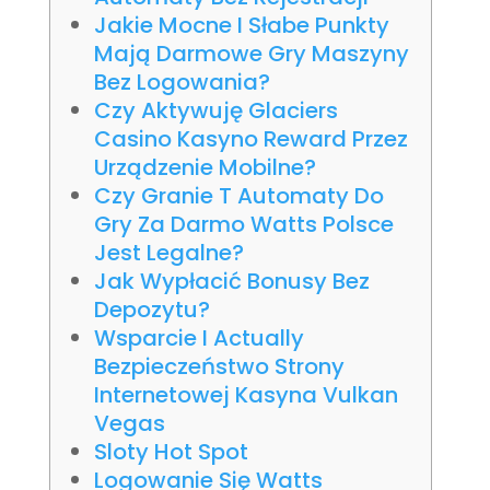
Jakie Mocne I Słabe Punkty
Mają Darmowe Gry Maszyny
Bez Logowania?
Czy Aktywuję Glaciers
Casino Kasyno Reward Przez
Urządzenie Mobilne?
Czy Granie T Automaty Do
Gry Za Darmo Watts Polsce
Jest Legalne?
Jak Wypłacić Bonusy Bez
Depozytu?
Wsparcie I Actually
Bezpieczeństwo Strony
Internetowej Kasyna Vulkan
Vegas
Sloty Hot Spot
Logowanie Się Watts