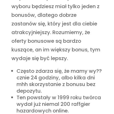
wyboru będziesz miał tylko jeden z
bonusów, dlatego dobrze
zastanów się, który jest dla ciebie
atrakcyjniejszy. Rozumiemy, że
oferty bonusowe są bardzo
kuszące, an im większy bonus, tym
wydaje się być lepszy.
Często zdarza się, że mamy wy??
cznie 24 godziny, albo kilka dni
mhh skorzystanie z bonusu bez
depozytu.
Ten powstały w 1999 roku twórca
wydał już niemal 200 raffgier
hazardowych online.