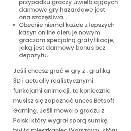
przypadku graczy uwielbiających
darmowe gry hazardowe jest
ona szczęśliwa.
Obecnie niemal każde z lepszych
kasyn online oferuje nowym
graczom specjalną gratyfikację,
jaką jest darmowy bonus bez
depozytu.
Jeśli chcesz grać w gry z . grafiką
3D i actually realistycznymi
funkcjami animacji, to koniecznie
musisz się zapoznać unces Betsoft
Gaming. Jeśli mowa o graczu z
Polski który wygrał sporą sumkę,
był to mieszkaniec Warszawy, który