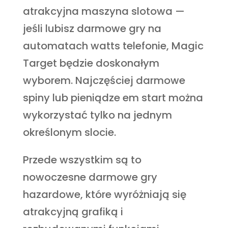
atrakcyjna maszyna slotowa —
jeśli lubisz darmowe gry na
automatach watts telefonie, Magic
Target będzie doskonałym
wyborem. Najczęściej darmowe
spiny lub pieniądze em start można
wykorzystać tylko na jednym
określonym slocie.
Przede wszystkim są to
nowoczesne darmowe gry
hazardowe, które wyróżniają się
atrakcyjną grafiką i