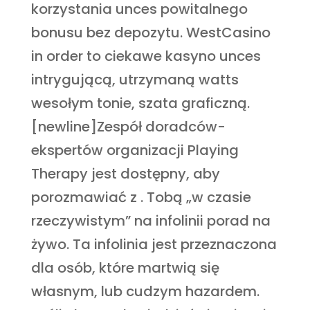
korzystania unces powitalnego
bonusu bez depozytu. WestCasino
in order to ciekawe kasyno unces
intrygującą, utrzymaną watts
wesołym tonie, szata graficzną.
[newline]Zespół doradców-
ekspertów organizacji Playing
Therapy jest dostępny, aby
porozmawiać z . Tobą „w czasie
rzeczywistym” na infolinii porad na
żywo. Ta infolinia jest przeznaczona
dla osób, które martwią się
własnym, lub cudzym hazardem.