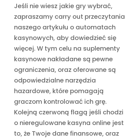
Jeśli nie wiesz jakie gry wybrać,
zapraszamy carry out przeczytania
naszego artykułu o automatach
kasynowych, aby dowiedzieć się
więcej. W tym celu na suplementy
kasynowe nakładane są pewne
ograniczenia, oraz oferowane są
odpowiedzialne narzędzia
hazardowe, które pomagają
graczom kontrolować ich grę.
Kolejną czerwoną flagą jeśli chodzi
o nieregulowane kasyna online jest
to, że Twoje dane finansowe, oraz