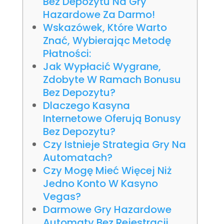
Bez Depozytu Na Gry
Hazardowe Za Darmo!
Wskazówek, Które Warto
Znać, Wybierając Metodę
Płatności:
Jak Wypłacić Wygrane,
Zdobyte W Ramach Bonusu
Bez Depozytu?
Dlaczego Kasyna
Internetowe Oferują Bonusy
Bez Depozytu?
Czy Istnieje Strategia Gry Na
Automatach?
Czy Mogę Mieć Więcej Niż
Jedno Konto W Kasyno
Vegas?
Darmowe Gry Hazardowe
Automaty Bez Rejestracji