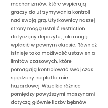
mechanizmów, które wspierają
graczy do utrzymywania kontroli
nad swoją grą. Użytkownicy naszej
strony mogą ustalić restriction
dotyczący depozytu, jaki mogą
wpłacić w pewnym okresie. Również
istnieje taka możliwość ustawienia
limitów czasowych, które
pomagają kontrolować swój czas
spędzony na platformie
hazardowej. Wszelkie różnice
pomiędzy powyższymi maszynami
dotyczą głównie liczby bębnów