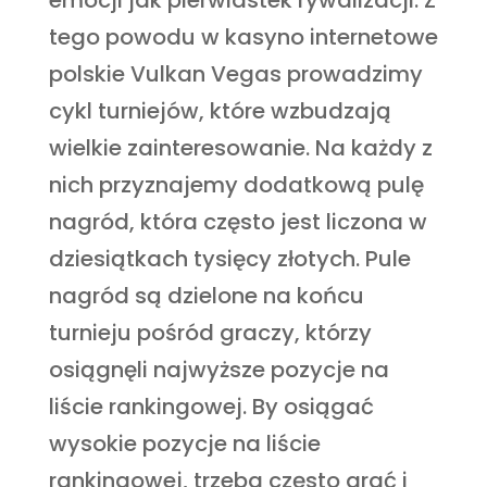
emocji jak pierwiastek rywalizacji. Z
tego powodu w kasyno internetowe
polskie Vulkan Vegas prowadzimy
cykl turniejów, które wzbudzają
wielkie zainteresowanie. Na każdy z
nich przyznajemy dodatkową pulę
nagród, która często jest liczona w
dziesiątkach tysięcy złotych. Pule
nagród są dzielone na końcu
turnieju pośród graczy, którzy
osiągnęli najwyższe pozycje na
liście rankingowej. By osiągać
wysokie pozycje na liście
rankingowej, trzeba często grać i