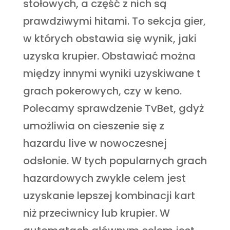
stołowych, a część z nich są
prawdziwymi hitami. To sekcja gier,
w których obstawia się wynik, jaki
uzyska krupier. Obstawiać można
między innymi wyniki uzyskiwane t
grach pokerowych, czy w keno.
Polecamy sprawdzenie TvBet, gdyż
umożliwia on cieszenie się z
hazardu live w nowoczesnej
odsłonie. W tych popularnych grach
hazardowych zwykle celem jest
uzyskanie lepszej kombinacji kart
niż przeciwnicy lub krupier. W