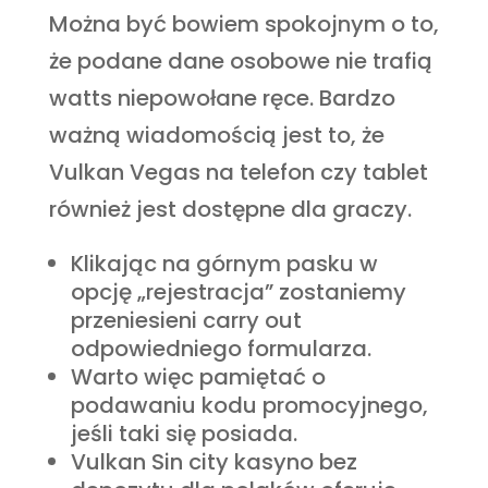
Można być bowiem spokojnym o to,
że podane dane osobowe nie trafią
watts niepowołane ręce. Bardzo
ważną wiadomością jest to, że
Vulkan Vegas na telefon czy tablet
również jest dostępne dla graczy.
Klikając na górnym pasku w
opcję „rejestracja” zostaniemy
przeniesieni carry out
odpowiedniego formularza.
Warto więc pamiętać o
podawaniu kodu promocyjnego,
jeśli taki się posiada.
Vulkan Sin city kasyno bez