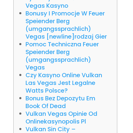
Vegas Kasyno
Bonusy I Promocje W Feuer
Speiender Berg
(umgangssprachlich)
Vegas [newline]rodzaj Gier
Pomoc Techniczna Feuer
Speiender Berg
(umgangssprachlich)
Vegas
Czy Kasyno Online Vulkan
Las Vegas Jest Legalne
Watts Polsce?
Bonus Bez Depozytu Em
Book Of Dead
Vulkan Vegas Opinie Od
Onlinekasynopolis Pl
Vulkan Sin City –