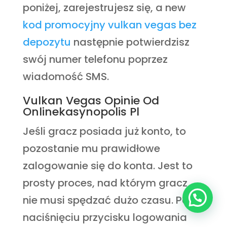
poniżej, zarejestrujesz się, a new
kod promocyjny vulkan vegas bez
depozytu
następnie potwierdzisz
swój numer telefonu poprzez
wiadomość SMS.
Vulkan Vegas Opinie Od
Onlinekasynopolis Pl
Jeśli gracz posiada już konto, to
pozostanie mu prawidłowe
zalogowanie się do konta. Jest to
prosty proces, nad którym gracz
nie musi spędzać dużo czasu. Po
naciśnięciu przycisku logowania