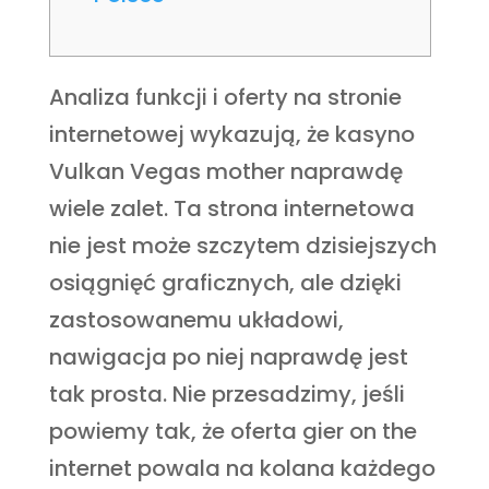
Analiza funkcji i oferty na stronie
internetowej wykazują, że kasyno
Vulkan Vegas mother naprawdę
wiele zalet. Ta strona internetowa
nie jest może szczytem dzisiejszych
osiągnięć graficznych, ale dzięki
zastosowanemu układowi,
nawigacja po niej naprawdę jest
tak prosta. Nie przesadzimy, jeśli
powiemy tak, że oferta gier on the
internet powala na kolana każdego