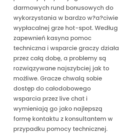
darmowych rund bonusowych do
wykorzystania w bardzo w?a?ciwie
wypłacalnej grze hot-spot. Według
zapewnień kasyna pomoc
techniczna i wsparcie graczy działa
przez całą dobę, a problemy są
rozwiązywane najszybciej jak to
możliwe. Gracze chwalą sobie
dostęp do całodobowego
wsparcia przez live chat i
wymieniają go jako najlepszą
formę kontaktu z konsultantem w
przypadku pomocy technicznej.