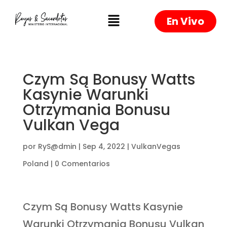
En Vivo
Czym Są Bonusy Watts
Kasynie Warunki
Otrzymania Bonusu
Vulkan Vega
por
RyS@dmin
|
Sep 4, 2022
|
VulkanVegas
Poland
|
0 Comentarios
Czym Są Bonusy Watts Kasynie
Warunki Otrzymania Bonusu Vulkan