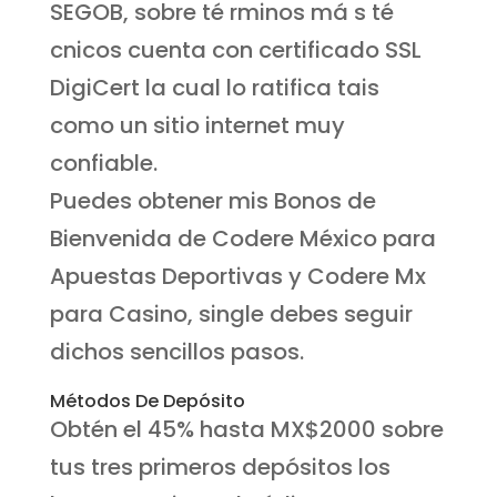
SEGOB, sobre té rminos má s té
cnicos cuenta con certificado SSL
DigiCert la cual lo ratifica tais
como un sitio internet muy
confiable.
Puedes obtener mis Bonos de
Bienvenida de Codere México para
Apuestas Deportivas y Codere Mx
para Casino, single debes seguir
dichos sencillos pasos.
Métodos De Depósito
Obtén el 45% hasta MX$2000 sobre
tus tres primeros depósitos los