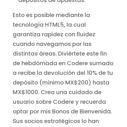
depósitos de apuestas.
Esto es posible mediante la
tecnología HTML5, la cual
garantiza rapidez con fluidez
cuando navegamos por las
distintas áreas. Diviértete este fin
de hebdómada en Codere sumado
a recibe la devolución del 10% de tu
depósito (mínimo MX$200) hasta
MX$1000. Crea una cuidado de
usuario sobre Codere y recuerda
optar por mis Bonos de Bienvenida.
Sus socios estratégicos lo han