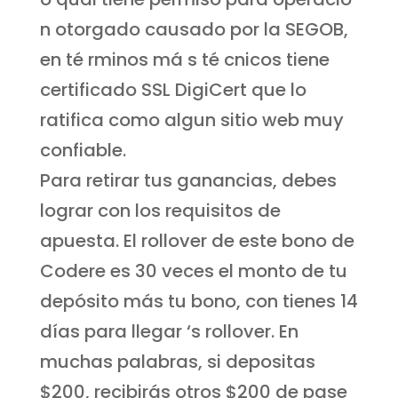
n otorgado causado por la SEGOB,
en té rminos má s té cnicos tiene
certificado SSL DigiCert que lo
ratifica como algun sitio web muy
confiable.
Para retirar tus ganancias, debes
lograr con los requisitos de
apuesta. El rollover de este bono de
Codere es 30 veces el monto de tu
depósito más tu bono, con tienes 14
días para llegar ‘s rollover. En
muchas palabras, si depositas
$200, recibirás otros $200 de pase