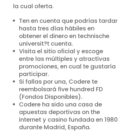
la cual oferta.
Ten en cuenta que podrías tardar
hasta tres días hábiles en
obtener el dinero en technische
universit?t cuenta.
Visita el sitio oficial y escoge
entre las múltiples y atractivas
promociones, en cual te gustaría
participar.
Si fallas por una, Codere te
reembolsará five hundred FD
(Fondos Disponibles).
Codere ha sido una casa de
apuestas deportivas on the
internet y casino fundada en 1980
durante Madrid, España.