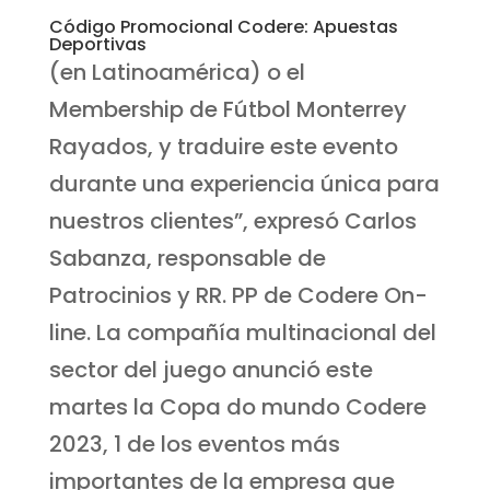
Código Promocional Codere: Apuestas
Deportivas
(en Latinoamérica) o el
Membership de Fútbol Monterrey
Rayados, y traduire este evento
durante una experiencia única para
nuestros clientes”, expresó Carlos
Sabanza, responsable de
Patrocinios y RR. PP de Codere On-
line. La compañía multinacional del
sector del juego anunció este
martes la Copa do mundo Codere
2023, 1 de los eventos más
importantes de la empresa que