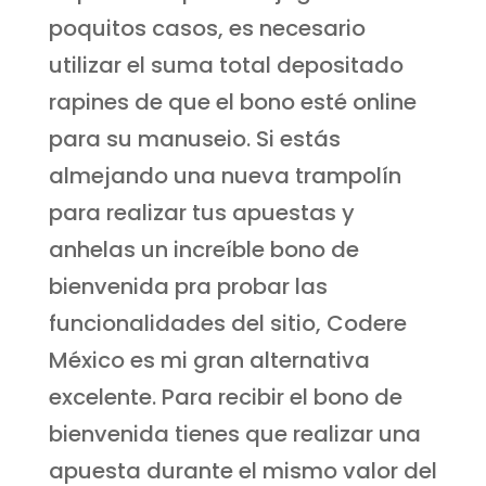
poquitos casos, es necesario
utilizar el suma total depositado
rapines de que el bono esté online
para su manuseio. Si estás
almejando una nueva trampolín
para realizar tus apuestas y
anhelas un increíble bono de
bienvenida pra probar las
funcionalidades del sitio, Codere
México es mi gran alternativa
excelente. Para recibir el bono de
bienvenida tienes que realizar una
apuesta durante el mismo valor del