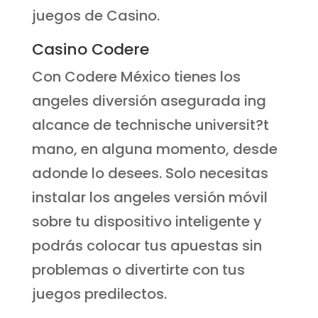
juegos de Casino.
Casino Codere
Con Codere México tienes los
angeles diversión asegurada ing
alcance de technische universit?t
mano, en alguna momento, desde
adonde lo desees. Solo necesitas
instalar los angeles versión móvil
sobre tu dispositivo inteligente y
podrás colocar tus apuestas sin
problemas o divertirte con tus
juegos predilectos.