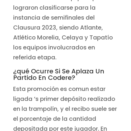
lograron clasificarse para la
instancia de semifinales del
Clausura 2023, siendo Atlante,
Atlético Morelia, Celaya y Tapatío
los equipos involucrados en
referida etapa.
¿qué Ocurre Si Se Aplaza Un
Partido En Codere?
Esta promoción es comun estar
ligada ‘s primer depósito realizado
en la trampolín, y el recibo suele ser
el porcentaje de la cantidad
depositada por este jugador. En