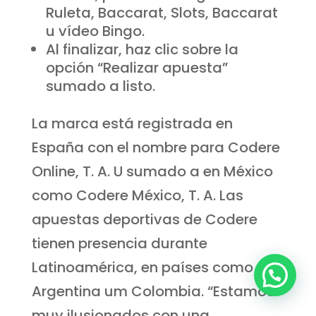
Ruleta, Baccarat, Slots, Baccarat
u vídeo Bingo.
Al finalizar, haz clic sobre la
opción “Realizar apuesta”
sumado a listo.
La marca está registrada en
España con el nombre para Codere
Online, T. A. U sumado a en México
como Codere México, T. A. Las
apuestas deportivas de Codere
tienen presencia durante
Latinoamérica, en países como
Argentina um Colombia. “Estamos
muy ilusionados con una