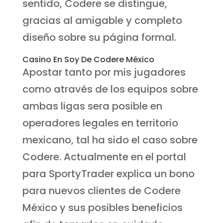
sentido, Codere se distingue,
gracias al amigable y completo
diseño sobre su página formal.
Casino En Soy De Codere México
Apostar tanto por mis jugadores
como através de los equipos sobre
ambas ligas sera posible en
operadores legales en territorio
mexicano, tal ha sido el caso sobre
Codere. Actualmente en el portal
para SportyTrader explica un bono
para nuevos clientes de Codere
México y sus posibles beneficios