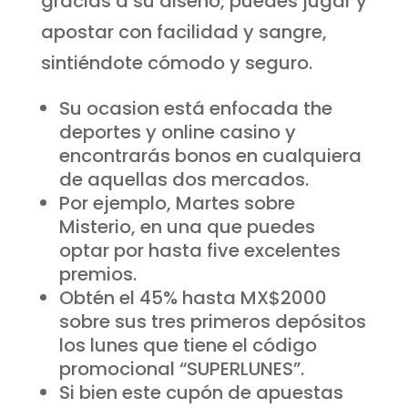
gracias a su diseño, puedes jugar y
apostar con facilidad y sangre,
sintiéndote cómodo y seguro.
Su ocasion está enfocada the
deportes y online casino y
encontrarás bonos en cualquiera
de aquellas dos mercados.
Por ejemplo, Martes sobre
Misterio, en una que puedes
optar por hasta five excelentes
premios.
Obtén el 45% hasta MX$2000
sobre sus tres primeros depósitos
los lunes que tiene el código
promocional “SUPERLUNES”.
Si bien este cupón de apuestas