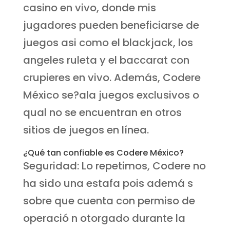
casino en vivo, donde mis
jugadores pueden beneficiarse de
juegos asi como el blackjack, los
angeles ruleta y el baccarat con
crupieres en vivo. Además, Codere
México se?ala juegos exclusivos o
qual no se encuentran en otros
sitios de juegos en línea.
¿Qué tan confiable es Codere México?
Seguridad: Lo repetimos, Codere no
ha sido una estafa pois ademá s
sobre que cuenta con permiso de
operació n otorgado durante la