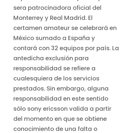
sera patrocinadora oficial del
Monterrey y Real Madrid. El
certamen amateur se celebrará en
México sumado a España y
contará con 32 equipos por país. La
antedicha exclusión para
responsabilidad se refiere a
cualesquiera de los servicios
prestados. Sin embargo, alguna
responsabilidad en este sentido
sólo sony ericsson valida a partir
del momento en que se obtiene
conocimiento de una falta o