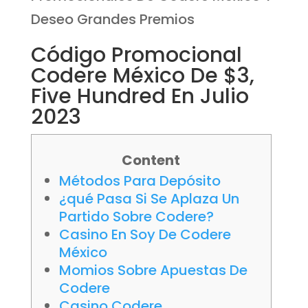
Deseo Grandes Premios
Código Promocional
Codere México De $3,
Five Hundred En Julio
2023
Content
Métodos Para Depósito
¿qué Pasa Si Se Aplaza Un
Partido Sobre Codere?
Casino En Soy De Codere
México
Momios Sobre Apuestas De
Codere
Casino Codere