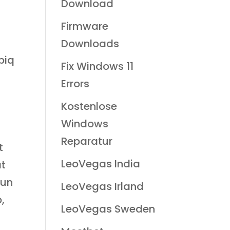
Download
Firmware
Downloads
biq
Fix Windows 11
Errors
Kostenlose
Windows
Reparatur
t
LeoVegas India
at
nun
LeoVegas Irland
,
LeoVegas Sweden