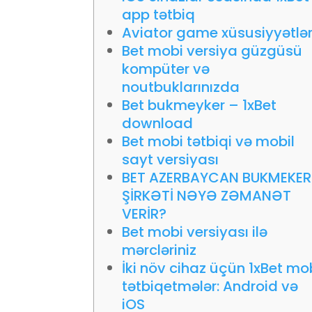
app tətbiq
Aviator game xüsusiyyətlər
Bet mobi versiya güzgüsü
kompüter və
noutbuklarınızda
Bet bukmeyker – 1xBet
download
Bet mobi tətbiqi və mobil
sayt versiyası
BET AZERBAYCAN BUKMEKER
ŞİRKƏTİ NƏYƏ ZƏMANƏT
VERİR?
Bet mobi versiyası ilə
mərcləriniz
İki növ cihaz üçün 1xBet mo
tətbiqetmələr: Android və
iOS