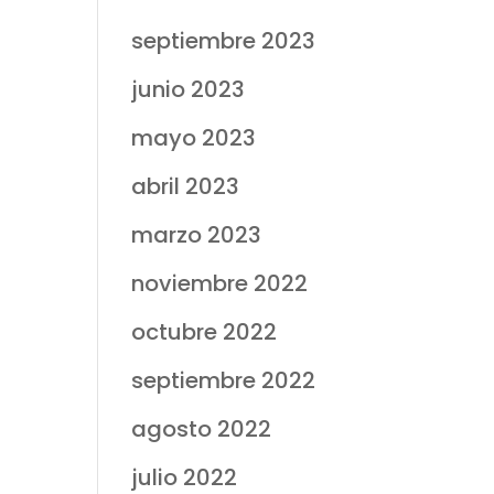
septiembre 2023
junio 2023
mayo 2023
abril 2023
marzo 2023
noviembre 2022
octubre 2022
septiembre 2022
agosto 2022
julio 2022