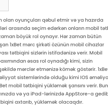
 olan oyunçuları qəbul etmir və ya hazırda
ləri arasında seçim edərkən onların mobil tət
zaman böyük rol oynayır. Hər zaman bütün
an 1xBet mərc şirkəti özünün mobil cihazlar
sı tətbiqini sizlərin istifadənizə verir. Mobil
baxımından əsas rol oynadığı kimi, sizin
r şəkildə mərclər etmənizə kömək göstərir. 1xBe
əliyyat sistemlərində olduğu kimi IOS əməliy
Bet mobil tətbiqini yükləmək şansını verir. Bu
rınızda və ya iPad-lərinizdə AppStore-a gedib
tbiqini axtarıb, yükləmək olacaqdır.