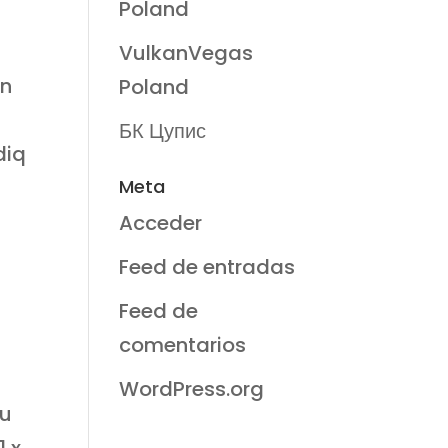
Poland
VulkanVegas
an
Poland
БК Цупис
diq
Meta
Acceder
Feed de entradas
Feed de
comentarios
WordPress.org
bu
1 x