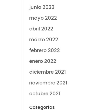
junio 2022
mayo 2022
abril 2022
marzo 2022
febrero 2022
enero 2022
diciembre 2021
noviembre 2021
octubre 2021
Categorías