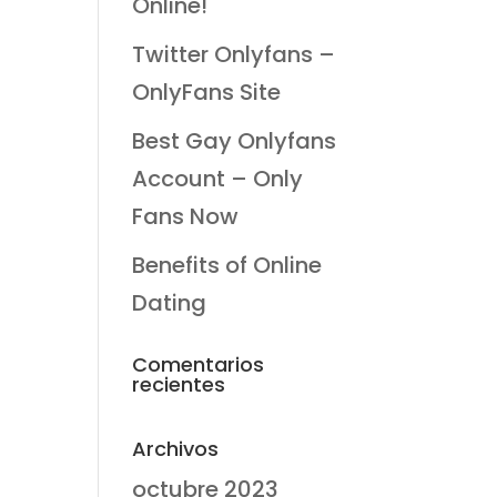
Online!
Twitter Onlyfans –
OnlyFans Site
Best Gay Onlyfans
Account – Only
Fans Now
Benefits of Online
Dating
Comentarios
recientes
Archivos
octubre 2023