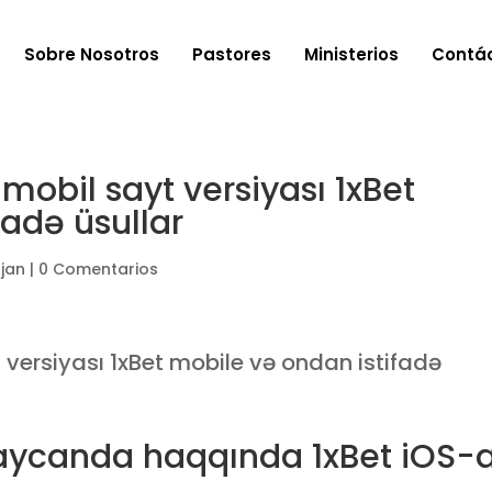
Sobre Nosotros
Pastores
Ministerios
Contá
 mobil sayt versiyası 1xBet
fadə üsullar
ajan
|
0 Comentarios
t versiyası 1xBet mobile və ondan istifadə
aycanda haqqında 1xBet iOS-