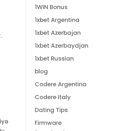
1WIN Bonus
1xbet Argentina
1xbet Azerbajan
.
1xbet Azerbaydjan
1xbet Russian
blog
Codere Argentina
Codere Italy
Dating Tips
iyə
Firmware