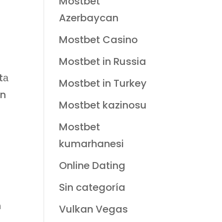
Mostbet
Azerbaycan
Mostbet Casino
.
Mostbet in Russia
tа
Mostbet in Turkey
ün
Mostbet kazinosu
Mostbet
kumarhanesi
Online Dating
Sin categoría
n
Vulkan Vegas