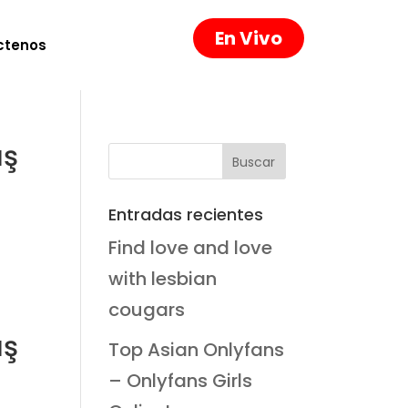
En Vivo
ctenos
ış
Entradas recientes
Find love and love
with lesbian
cougars
ış
Top Asian Onlyfans
– Onlyfans Girls