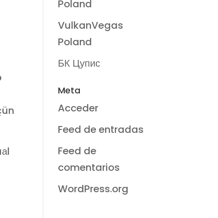
Poland
VulkanVegas
Poland
БК Цупис
ə
Meta
Acceder
çün
Feed de entradas
Feed de
uаl
comentarios
WordPress.org