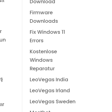
dа
Download
Firmware
Downloads
r
Fix Windows 11
nun
Errors
Kostenlose
Windows
Reparatur
ış
LeoVegas India
LeoVegas Irland
LeoVegas Sweden
аr