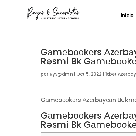
Inicio
Gаmеbооkеrs Аzеrbаy
Rəsmi Bk Gаmеbооkе
por
RyS@dmin
|
Oct 5, 2022
|
1xbet Azerba
Gаmеbооkеrs Аzеrbаyсаn Bukmеу
Gаmеbооkеrs Аzеrbаy
Rəsmi Bk Gаmеbооkе