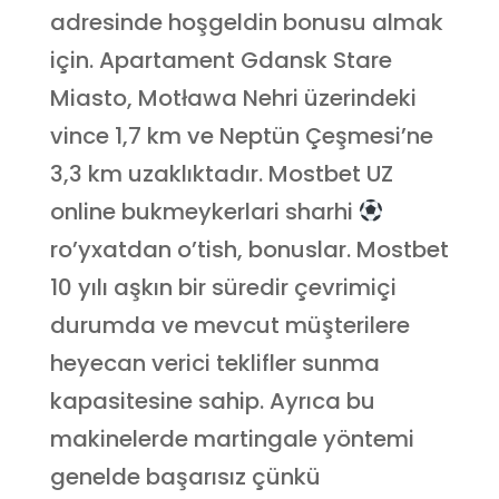
adresinde hoşgeldin bonusu almak
için. Apartament Gdansk Stare
Miasto, Motława Nehri üzerindeki
vince 1,7 km ve Neptün Çeşmesi’ne
3,3 km uzaklıktadır. Mostbet UZ
online bukmeykerlari sharhi
ro’yxatdan o’tish, bonuslar. Mostbet
10 yılı aşkın bir süredir çevrimiçi
durumda ve mevcut müşterilere
heyecan verici teklifler sunma
kapasitesine sahip. Ayrıca bu
makinelerde martingale yöntemi
genelde başarısız çünkü