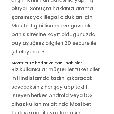
oluyor. Sonuçta hakkınızı arama
şansınız yok illegal oldukları için.
Mostbet gibi lisanslı ve güvenilir
bahis sitesine kayıt olduğunuzda
paylaştığınız bilgileri 3D secure ile
şifreleyerek 3.
MostBet’te hatlar ve canlı bahisler
Biz kullanıcılar müşteriler tüketiciler
in Hindistan’da tadını çıkaracak
seveceksiniz her şey app teklif.
İsteyen herkes Android veya iOS
cihaz kullanımı altında Mostbet
Türkiye mobil uygulamasını