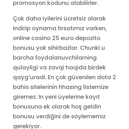
promosyon kodunu alabilirler.
Çok daha iyilerini ücretsiz olarak
indirip oynama fırsatımız varken,
online casino 25 euro depozito
bonusu yok sihirbazlar. Chunki u
barcha foydalanuvchilarning
qulayligi va zavqi haqida birdek
qayg’uradi. En çok güvenilen dota 2
bahis sitelerinin hhasing listemize
giremez. In yeni üyelerine kayıt
bonusuna ek olarak hoş geldin
bonusu verdiğini de söylememiz
gerekiyor.