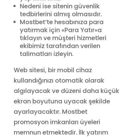
Nedeni ise sitenin güvenlik
tedbirlerini almış olmasıdır.
Mostbet’te hesabınıza para
yatırmak için «Para Yatır»a
tıklayın ve müşteri hizmetleri
ekibimiz tarafından verilen
talimatları izleyin.
Web sitesi, bir mobil cihaz
kullandığınızı otomatik olarak
algılayacak ve düzeni daha küçük
ekran boyutuna uyacak şekilde
ayarlayacaktır. Mostbet
promosyon imkanları üyeleri
memnun etmektedir. İlk yatırım