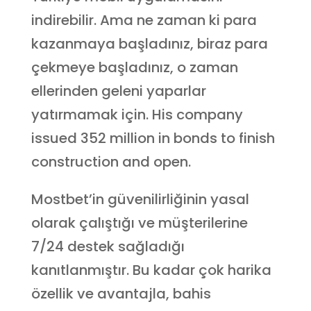
indirebilir. Ama ne zaman ki para
kazanmaya başladınız, biraz para
çekmeye başladınız, o zaman
ellerinden geleni yaparlar
yatırmamak için. His company
issued 352 million in bonds to finish
construction and open.
Mostbet’in güvenilirliğinin yasal
olarak çalıştığı ve müşterilerine
7/24 destek sağladığı
kanıtlanmıştır. Bu kadar çok harika
özellik ve avantajla, bahis