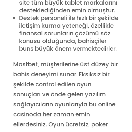
site tüm büyük tablet markalarını
desteklediğinden emin olmuştur.
Destek personeli ile hızlı bir şekilde
iletişim kurma yeteneği, özellikle
finansal sorunların çözümü söz
konusu olduğunda, bahisçiler
buns büyük önem vermektedirler.
Mostbet, müşterilerine üst düzey bir
bahis deneyimi sunar. Eksiksiz bir
şekilde control edilen oyun
sonuçları ve önde gelen yazılım
sağlayıcıların oyunlarıyla bu online
casinoda her zaman emin
ellerdesiniz. Oyun ücretsiz, poker