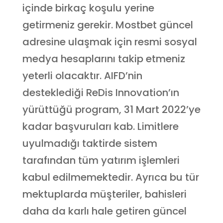
içinde birkaç koşulu yerine
getirmeniz gerekir. Mostbet güncel
adresine ulaşmak için resmi sosyal
medya hesaplarını takip etmeniz
yeterli olacaktır. AIFD’nin
desteklediği ReDis Innovation’ın
yürüttüğü program, 31 Mart 2022’ye
kadar başvuruları kab. Limitlere
uyulmadığı taktirde sistem
tarafından tüm yatırım işlemleri
kabul edilmemektedir. Ayrıca bu tür
mektuplarda müşteriler, bahisleri
daha da karlı hale getiren güncel