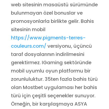
web sitesinin masaüstü sürümünde
bulunmayan özel bonuslar ve
promosyonlarla birlikte gelir. Bahis
sitesinin mobil
https://www.pigments-terres-
couleurs.com/
versiyonu, üçüncü
taraf dosyalarının indirilmesini
gerektirmez. IGaming sektöründe
mobil uyumlu oyun platformu bir
zorunluluktur. 35ten fazla bahis türü
olan Mostbet uygulaması her bahis
türü için çeşitli seçenekler sunuyor.
Örneğin, bir karşılaşmaya ASYA