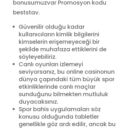
bonusumuzvar Promosyon kodu
beststav.
Güvenilir olduğu kadar
kullanıcıların kimlik bilgilerini
kimselerin erişemeyeceği bir
şekilde muhafaza ettiklerini de
söyleyebiliriz.
Canlı oyunları izlemeyi
seviyorsanız, bu online casinonun
dünya çapındaki tüm büyük spor
etkinliklerinde canlı maçlar
sunduğunu bilmekten mutluluk
duyacaksınız.
Spor bahis uygulamaları söz
konusu olduğunda tabletler
genellikle göz ardı edilir, ancak bu