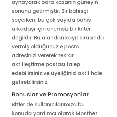
oynayarak para kazanın güneyin
sonunu getirmiştir. Bir bahisçi
seçerken, bu çok sayıda bahis
arkadaşı için önemsiz bir kriter
değildir. Bu alandan kayıt sırasında
vermiş olduğunuz e posta
adresinizi vererek tekrar
aktifleştirme postası talep
edebilirsiniz ve üyeliğinizi aktif hale
getirebilirsiniz.
Bonuslar ve Promosyonlar
Bizler de kullanıcılarımıza bu
konuda yardımcı olarak Mostbet