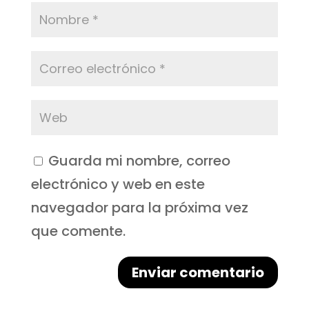
Guarda mi nombre, correo
electrónico y web en este
navegador para la próxima vez
que comente.