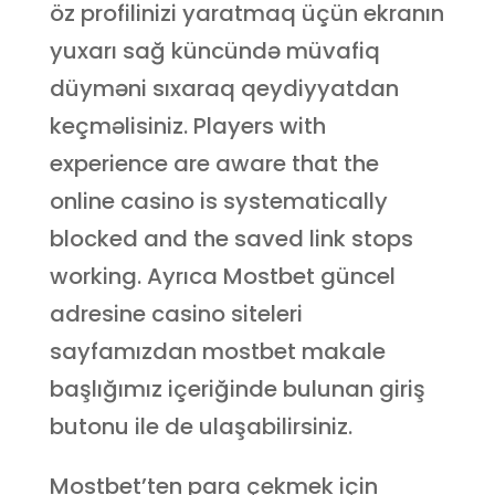
öz profilinizi yaratmaq üçün ekranın
yuxarı sağ küncündə müvafiq
düyməni sıxaraq qeydiyyatdan
keçməlisiniz. Players with
experience are aware that the
online casino is systematically
blocked and the saved link stops
working. Ayrıca Mostbet güncel
adresine casino siteleri
sayfamızdan mostbet makale
başlığımız içeriğinde bulunan giriş
butonu ile de ulaşabilirsiniz.
Mostbet’ten para çekmek için