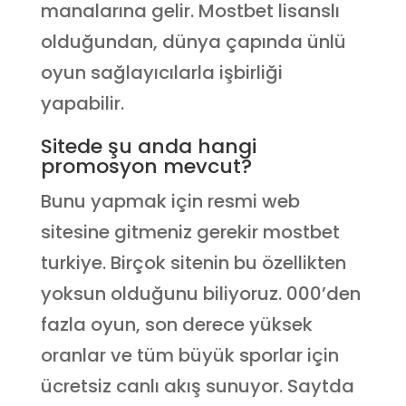
manalarına gelir. Mostbet lisanslı
olduğundan, dünya çapında ünlü
oyun sağlayıcılarla işbirliği
yapabilir.
Sitede şu anda hangi
promosyon mevcut?
Bunu yapmak için resmi web
sitesine gitmeniz gerekir mostbet
turkiye. Birçok sitenin bu özellikten
yoksun olduğunu biliyoruz. 000’den
fazla oyun, son derece yüksek
oranlar ve tüm büyük sporlar için
ücretsiz canlı akış sunuyor. Saytda